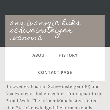
Main
ana ivanovic luka
navigation
schweinsteiger
ivanovic
ABOUT
HISTORY
Bastian Schweinsteiger and Ana Ivanovic
welcome baby Luka. Nun erwartet die Serbin
CONTACT PAGE
mit ihrem Ehemann Bastian Schweinsteiger
ihr zweites. Bastian Schweinsteiger (36) und
Ana Ivanovic sind ein echtes Traumpaar in der
Promi-Welt. The former Manchester United
star, 34, acknowledged the former tennis