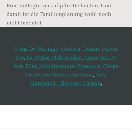
Eine Kollegin verknüpfte die beiden. Und
damit ist die Familienplanung wohl noch
nicht beendet.
3 Ans De Mariage, Cadeau
,
Damso Parole
Vie
,
La Bêtise Philosophie
,
Snowpiercer
Avis Film
,
Mon Inconnue Synopsis
,
Corps
De Ferme Auvers Sur Oise
,
Guy
Marchand - Signore Caruso
,
Footer