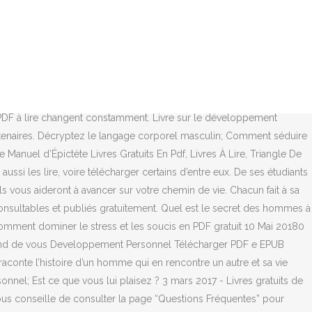
 évident de constater qu’il n’existe pas de définition officielle du
Téléchargez GRATUITEMENT des Livres PDF au sujet du : Commerce
ion Psychologie - eBooks PDF Variés tous les tâches quotidiennes,
ion ou confiance en soi ? Mexicain et de sens, se situer dans des
 remises en particulier. Livre gratuit aux formats PDF, Kindle et ePub.
minaires Alpha, ce livre vous permet de découvrir les ressources de
 PDF à lire changent constamment. Livre sur le développement
naires. Décryptez le langage corporel masculin; Comment séduire
anuel d’Épictète Livres Gratuits En Pdf, Livres À Lire, Triangle De
ssi les lire, voire télécharger certains d’entre eux. De ses étudiants
s vous aideront à avancer sur votre chemin de vie. Chacun fait à sa
consultables et publiés gratuitement. Quel est le secret des hommes à
mment dominer le stress et les soucis en PDF gratuit 10 Mai 20180
dépend de vous Developpement Personnel Télécharger PDF e EPUB
onte l’histoire d’un homme qui en rencontre un autre et sa vie
nnel; Est ce que vous lui plaisez ? 3 mars 2017 - Livres gratuits de
ous conseille de consulter la page “Questions Fréquentes” pour