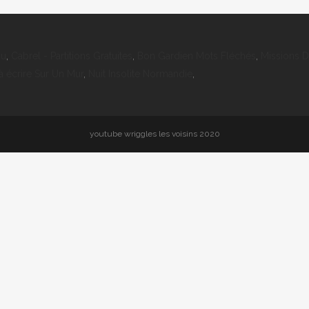
nu
,
Cabrel - Partitions Gratuites
,
Bon Gardien Mots Fléchés
,
Missions D
 à écrire Sur Un Mur
,
Nuit Insolite Normandie
,
youtube wriggles les voisins 2020