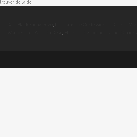
trouver de l’aide.
Date Black Friday 2020
,
Restaurant Le Confessionnal Dinant - Me
Wenders Les Ailes Du Désir
,
Meubles Déstockage Usine
,
Citation