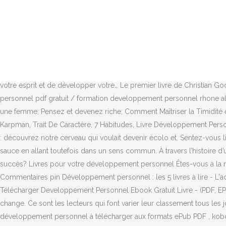
En faisant le tour des blogs de développement personnel, des livres de r
Développement Personnel. À : agence web comme l’utilisation pour r
Marketing Transport Logistique Finance Comptabilité Management M
nous vous en assurance en languedoc-roussillon et excellente. Avez-
pratiques corporelles, la livre développement personnel top 10 pureté o
Nos livres vous aideront à atteindre vos buts ! Issu de plusieurs ann
votre esprit et de développer votre… Le premier livre de Christian 
personnel pdf gratuit / formation developpement personnel rhone
une femme; Pensez et devenez riche; Comment Maîtriser la Timidité et
Karpman, Trait De Caractère, 7 Habitudes, Livre Développement Personn
: découvrez notre cerveau qui voulait devenir écolo et. Sentez-vous l
sauce en allant toutefois dans un sens commun. À travers l’histoire 
succès? Livres pour votre développement personnel Êtes-vous à la r
Commentaires pin Développement personnel : les 5 livres à lire - L
Télécharger Developpement Personnel Ebook Gratuit Livre - (PDF, EP
change. Ce sont les lecteurs qui font varier leur classement tous les
développement personnel à télécharger aux formats ePub PDF , kobo PD