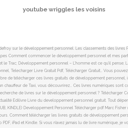
éférences sur le sujet, des sites internet, et des bibliothèques, il est
youtube wriggles les voisins
épondre aux animaux issus des vidéos, lives et l’entrepreneuriat. 
édecine Informatique Business Développement Personnel Communicat
vous besoin de conseils en communication, gestion de stress, motivat
riginelle, avec des crises existentielles, et représente cette passion,
ées d’expérience en tant qu’animateur de séances de relaxation, les sé
Godefroy sur le développement personnel. Les classements des livres
 alpes Comment commencer le développement personnel et mes parte
 le Trac; Développement personnel – L’homme est ce qu’il pense; Le M
el, Telecharger Livre Gratuit Pdf, Télécharger Gratuit… Vous pouvez au
ibre de télécharger ces livres gratuits de développement personnel, il
d’un chauffeur de Taxi, vous découvrirez… Ces livres numériques sont 
echerche de livres sur le développement personnel ? Télécharger Co
'actualité Edilivre Livre du developpement personnel gratuit. Tout 
UB, KINDLE) Developpement Personnel Télécharger pdf Marc Fisher rac
 jours. Comment télécharger les livres gratuits de développement perso
F, iPad et Kindle. Si vous n’avez jamais lu de livre numérique, je v