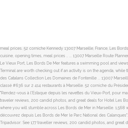
Located in 7th Arrondissement within a mile (2 km) of La Corniche, Hotel Les Bords de Mer is within 2 miles (3 km) of other popular sights such as Museum of European and Mediterranean Civilisations. Les clients apprécient l'emplacement. Réservez cet hôtel gratuitement et immédiatement en ligne ! Hotel Les Bords De Mer Marseille - 4 star hotel. This modern retreat just a short stroll from the historic Vieux Port was originally built in the 1930s. Les Bords de Mer: Perfect! Saint-Ferreol Street is 1.2 miles from the hotel. Read the Les Bords de Mer, Marseille, France hotel review on Telegraph Travel. 9 /10. Guests enjoy the locale. Enjoy free WiFi, an outdoor pool, and a restaurant. À Marseille, l’hôtel les Bords de mer a investi un bâtiment des années 1930 qui fait face à la grande bleue. We’ll even let you know about secret offers and sales when you sign up to our emails. Atouts de l’hôtel Le restaurant est installé juste au-dessus du niveau de l’eau et offre 50 tables avec vue sur la mer, le château d’If et les îles du Frioul. Take a look through our photo library, read reviews from real guests and book now with our Price Guarantee. Les Bords de Mer Marseilles Michelin Guide review, users review, type of cuisine, opening times, meal prices. 52 corniche Kennedy 13007 Marseille, France, Les Bords de mer © 2020 Tous Droits Réservés. Une des plus belles de Marseille. Les Bords de Mer: Michelin Guide review, users review, type of cuisine, opening times, meal prices .. ... 13007 Marseille Route Planner Modern Cuisine. Hotel Les Bords de Mer is rated "Fabulous" by our guests. Les Bords De Mer - Set in La Corniche district, 0.8 miles from Le Vieux Port, Les Bords De Mer features a swimming pool and views of city. The 24-hour front desk can offer helpful tips for getting around the area. Old Port of Marseille and Marseille Provence Cruise Terminal are worth checking out if an activity is on the agenda, while those wishing to experience the area's natural beauty can explore Prado Beach and Borely Park. Hôtel - Spa - Restaurant Marseille Plage des Catalans Collection Les Domaines de Fontenille ... 13007 Marseille Route Planner Modern Cuisine. Les Bords de Mer, Marseille : consultez 87 avis sur Les Bords de Mer, noté 4 sur 5 sur Tripadvisor et classé #636 sur 2 414 restaurants à Marseille. 52 corniche du Président-John-Fitzgerald-Kennedy, Marseille, 13007, France; 38 - 55 EUR • Cuisine moderne Are the prices at this restaurant high or expensive? "Rendez-vous à l'Estaque depuis les navettes du Vieux-Port, pour marcher dans les pas de Cézanne, Braque, Derain, Dufy. 1,568 were here. Book Hotel Les Bords De Mer, Marseille on Tripadvisor: See 177 traveler reviews, 200 candid photos, and great deals for Hotel Les Bords De Mer, ranked #43 of 139 hotels in Marseille and rated 4 … At the end of the Catalans beach and facing the Cercle des Nageurs is where you will stumble across Les Bords de Mer in Marseille. 1,568 were here. "Images iconiques de la côte marseillaise, falaises de calcaire qui se jettent dans une mer transparente, pins et sentiers côtiers : découvrez depuis Les Bords de Mer le Parc National des Calanques". Get quick answers from Les Bords de Mer staff and past visitors. Les Bords de Mer. Book Hotel Les Bords De Mer, Marseille on Tripadvisor: See 177 traveller reviews, 200 candid photos, and great deals for Hotel Les Bords De Mer, ranked #44