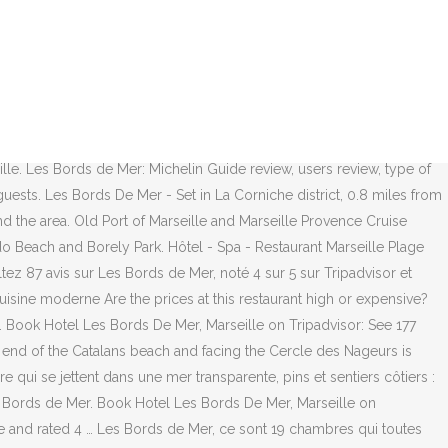
 swimming pool. Les Bords de Mer. "Depuis Les Bords de Mer, vous pourrez emprunter la corniche Kennedy, qui vous mènera jusqu'aux plages du Prado. The 24-hour front desk can offer helpful tips for getting around the area. Vols Locations de vacances Hotel Les Bords de MerHotel Le offers rooms with sea views. Les Bords De Mer - free online booking on ViaMichelin. If you are a resident of another country or region, please select the appropriate version of Tripadvisor for your country or region in the drop-down menu. Reviews Les Bords de Mer. Does this restaurant offer table service? Hôtel - Spa - Restaurant Marseille Plage des Catalans Collection Les Domaines de Fontenille Programme à la carte: apéritif dans les vignes, cours d'oenologie, visite commentée de notre chai, visite d'Aix en Provence...". "Des vestiges antiques de la cité phocéenne, en passant par le quartier du Panier, par la Cité radieuse de Le Corbusier : la situation géographique des Bords de Mer vous permet d'accéder à pied à la plupart des quartiers qui font la richesse culturelle de Marseille". Behind its listed Art-Deco facade, the Hotel Les Bords de Mer offers 19 rooms with breathtaking views of the Mediterranean. We’ll even let you know about secret offers and sales when you sign up to our emails. At Les Bords De Mer guests are welcome to take advantage of an indoor swimming pool. At Les Bords De Mer guests are welcome to take advantage of an indoor swimming pool. The nearest airport is Marseille Provence Airport, 12.4 miles from Les Bords De Mer. Prices are calculated as of 23/11/2020 based on a check-in date of 06/12/2020. It offers a spa, a roof terrace with swimming pool, a beach bar and a Mediterranean restaurant. C'est le quartier préféré des voyageurs visitant Marseille, selon les commentaires clients indépendants. "Une escapade dans le Luberon? View deals for Hotel Les Bords de Mer, including fully refundable rates with free cancellation. LOGIN. Les Bords De Mer - Free online booking - ViaMichelin. Guests can relax and have a snack in the cocktail bar. The nearest airport is Marseille Provence Airport, 12 mi from Les Bords De Mer. Nous proposons une balade d'une journée à la découverte des villages comme Lourmarin, Cucuron ou Ansouis avant un déjeuner ou un dîner dans nos restaurants au Domaine de Fontenille. Craving : By the sea. 52 corniche du Président-John-Fitzgerald-Kennedy, Marseille, 13007, France; 40 - 55 EUR • Modern Cuisine See 177 traveller reviews, 200 candid photos, and great deals for Hotel Les Bords De Mer, ranked #43 of 139 hotels in Marseille and rated 4 of 5 at Tripadvisor. Hotel Les Bords De Mer Marseille - 2 star hotel. 211 reviews. The 24-hour front desk can offer helpful tips for getting around the area. La Corniche est à quelques minutes. InterContinental (IHG) Hotels in Marseille, Hotels near Basilique Notre Dame de la Garde, American Restaurants for Families in Marseille, Late Night Spanish Restaurants in Marseille, Romantic Italian Restaurants in Marseille, Restaurants for Group Dining in Marseille, Restaurants with Outdoor Seating in Marseille. Saint-Ferreol Street is 1.2 mi from the hotel. Back. Hotel Les Bords De Mer, Marseille: See 177 tra