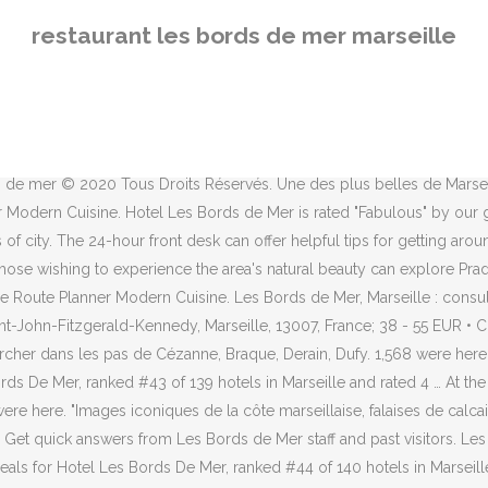
 of 140 hotels in Marseille and rated 4 … Les Bords de Mer, ce sont 19 chambres qui toutes s’ouvrent sur la Méditerranée : la décoration aux couleurs pastels et aux bois naturels est un rappel d’un âge d’or des années 50 teinté de touches très contemporaines mais qui, toujours, s’effacent face à l’omniprésence de la mer. Au Bord de l’Eau. The room was clean, comfortable and the beds just amazing. Les Bords de Mer, c'est aussi un restaurant, Les Ronds dans l'eau, qui propose une cuisine vivante, saine, moderne, acidulée, variée et tournée vers les produits de la mer : il se déploie juste au-dessus du niveau de l'eau et propose dès le printemps des tables en extérieur sur son toit terrasse. Les cinquante tables de la salle en baies vitrées jouiront toutes d'une vue époustouflante sur la mer, le château d'If et les îles du Frioul. Saint-Ferreol Street is 2 km from the hotel. "Le Mucem, le Frac Paca, le MAC, La belle friche de Mai : suivez les actualités de la scène artistique contemporaine marseillaise…". Réserver Hotel Les Bords De Mer, Marseille sur Tripadvisor : consultez les 177 avis de voyageurs, 200 photos, et les meilleures offres pour Hotel Les Bords De Mer, classé n°44 sur 140 hôtels à Marseille et noté 4 sur 5 sur Tripadvisor. The staff are super friendly and speak amazingly good English. The restaurant on-site serves seafood cuisine. Hotel Les Bords De Mer, Marseille: See 175 traveller reviews, 200 candid photos, and great deals for Hotel Les Bords De Mer, ranked #44 of 138 hotels in Marseille and rated 4 of 5 at Tripadvisor. Craving : By the sea. Admirez le golfe de Marseille depuis la plage de Corbières". Une lumière éclatante. En af vores bestsellere i Marseille Les Bords De Mer ligger i Marseille, 400 meter fra Palais du Pharo. Fall in love with the sea all over again at Les Bords de Mer. I stayed with a girl friend for three nights. 19 guestrooms or units; Dining venue; Bar or lounge; Breakfast available (surcharge) Dry cleaning 19 chambres et suites À partir de 150€ la nuit. 52 Corniche Kennedy 13007 Marseille See great photos, full ratings, facilities, expert advice and book the best hotel deals. Its white walls and tall windows conjure up this elegant art deco heritage. ... dans une petite salle en longueur immaculée sur la mer, qui rappelle une coursive de bateau de luxe. Only customers who have dined at the restaurant after making a booking on TheFork can leave a review. Dormir face à la mer A Marseille, directement sur la mer, à l’extrémité de la plage des Catalans et face au Cercle des Nageurs, se dresse le nouvel hôtel Les Bords de Mer… With the water almost within reach, it’s no surprise that the menus focus on the finest daily catches, sourced from Marseille’s historic fish … Sur la terrasse du restaurant Au bord de l’eau, on est vraiment à quelques mètres de la mer et des bateaux du petit port de la Madrague. Restaurant Les Bords de Mer à Marseille : Réservez gratuitement au restaurant Les Bords de Mer, confirmation immédiate de votre réservation avec TheFork. The nearest airport is Marseille Provence Airport, 20 km from Les Bords De Mer. The extras : Restaurant, Swimming pool, Garden/Terrace , Spa. Les couples apprécient particulièrement l'emplacement de cet … We’ll even let you know about secret offers and sales when you sign up to our emails. At Les Bords De Mer guests are welcome to take advantage of an indoor
restaurant les bords de mer marseille