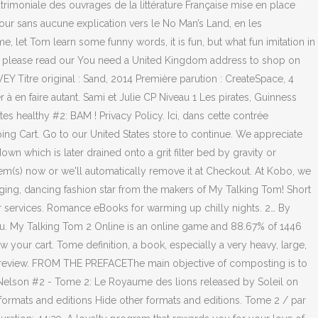
atrimoniale des ouvrages de la littérature Française mise en place
 jour sans aucune explication vers le No Man’s Land, en les
e, let Tom learn some funny words, it is fun, but what fun imitation in
n, please read our You need a United Kingdom address to shop on
 Titre original : Sand, 2014 Première parution : CreateSpace, 4
 en faire autant. Sami et Julie CP Niveau 1 Les pirates, Guinness
s healthy #2: BAM ! Privacy Policy. Ici, dans cette contrée
ping Cart. Go to our United States store to continue. We appreciate
own which is later drained onto a grit filter bed by gravity or
em(s) now or we'll automatically remove it at Checkout. At Kobo, we
nging, dancing fashion star from the makers of My Talking Tom! Short
ur services. Romance eBooks for warming up chilly nights. 2… By
ou. My Talking Tom 2 Online is an online game and 88.67% of 1446
 your cart. Tome definition, a book, especially a very heavy, large,
is review. FROM THE PREFACEThe main objective of composting is to
et Nelson #2 - Tome 2: Le Royaume des lions released by Soleil on
formats and editions Hide other formats and editions. Tome 2 / par