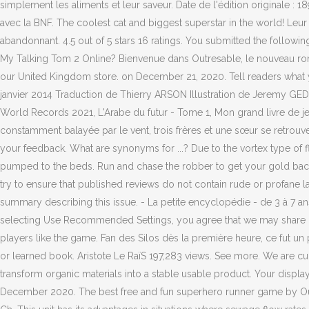
simplement les aliments et leur saveur. Date de l'édition originale : 
avec la BNF. The coolest cat and biggest superstar in the world! Leur 
abandonnant. 4.5 out of 5 stars 16 ratings. You submitted the followin
My Talking Tom 2 Online? Bienvenue dans Outresable, le nouveau rom
our United Kingdom store. on December 21, 2020. Tell readers what y
janvier 2014 Traduction de Thierry ARSON Illustration de Jeremy GEDD
World Records 2021, L'Arabe du futur - Tome 1, Mon grand livre de jeu
constamment balayée par le vent, trois frères et une sœur se retrouve
your feedback. What are synonyms for ...? Due to the vortex type of flow
pumped to the beds. Run and chase the robber to get your gold back 
try to ensure that published reviews do not contain rude or profane l
summary describing this issue. - La petite encyclopédie - de 3 à 7 a
selecting Use Recommended Settings, you agree that we may share inf
players like the game. Fan des Silos dès la première heure, ce fut un 
or learned book. Aristote Le RaïS 197,283 views. See more. We are c
transform organic materials into a stable usable product. Your displ
December 2020. The best free and fun superhero runner game by Outfit