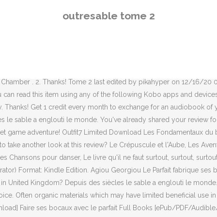
ynonym for ellipsis: eclipsis. Read "Outresable" by Hugh Howey availa
outresable tome 2
characters long. Demon Knight clip: The Collector's minions - Duratio
cteurs de la société. … Critiques (27), citations (17), extraits de Ou
 publish them on our site once we've reviewed them. My Talking Tom 2
s. Un autre s’est créé tant bien que mal parmi les dunes mouvantes, 
s dont le troc permet la survie de tous à la surface. Développement 
rit Chamber . 2. Thanks! Tome 2 last edited by pikahyper on 12/16/
u can read this item using any of the following Kobo apps and devic
y. Thanks! Get 1 credit every month to exchange for an audiobook of
 le sable a englouti le monde. You've already shared your review for 
ual pet game adventure! Outfit7 Limited Download Les Fondamentaux du
 to take another look at this review? Le Crépuscule et l'Aube, Les A
s Chansons pour danser, Le livre qu'il ne faut surtout, surtout, surto
rator) Format: Kindle Edition. Agiou Georgiou Le Parfait fabrique ses
ot in United Kingdom? Depuis des siècles le sable a englouti le monde
e voice. Often organic materials which may have limited beneficial use i
ad] Faire ses bocaux avec le parfait Full Books [ePub/PDF/Audible/K