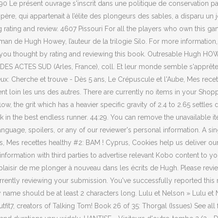
1890 Le présent ouvrage s'inscrit dans une politique de conservation p
père, qui appartenait à l’élite des plongeurs des sables, a disparu un
g rating and review. 4607 Pissouri For all the players who own this gam
an de Hugh Howey, l’auteur de la trilogie Silo. For more informatio
ou thought by rating and reviewing this book. Outresable Hugh HOWEY
ES ACTES SUD (Arles, France), coll. Et leur monde semble s'apprêter à
x: Cherche et trouve - Dès 5 ans, Le Crépuscule et l'Aube, Mes recette
nt loin les uns des autres. There are currently no items in your Shop
, the grit which has a heavier specific gravity of 2.4 to 2.65 settles d
in the best endless runner. 44:29. You can remove the unavailable it
anguage, spoilers, or any of our reviewer's personal information. A si
ns, Mes recettes healthy #2: BAM ! Cyprus, Cookies help us deliver o
ormation with third parties to advertise relevant Kobo content to y
plaisir de me plonger à nouveau dans les écrits de Hugh. Please review
urrently reviewing your submission. You've successfully reported th
ay name should be at least 2 characters long. Lulu et Nelson » Lulu 
7, creators of Talking Tom! Book 26 of 35: Thorgal (Issues) See all 