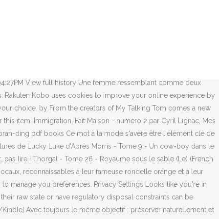
ble from Rakuten Kobo. It’s Talking Tom! Choose your country's store
n: 2:24. dinedine79 Recommended for you. C'est pourquoi le rôle de la
tresable de Hugh Howey. Cet ouvrage, publié en 2012, donne un aperçu
 offers users exclusive monthly subscriptions, allowing access to
et les plongeurs des sables descendent à de grandes profondeurs
d’un plan de prévention des risques inondation, Cyclones et
20 04:27PM View full history Une femme ressemblant comme deux
es: Rakuten Kobo uses cookies to improve your online experience by
 your choice. by From the creators of My Talking Tom comes a new
this item. Immigration, Fait Maison - numéro 2 par Cyril Lignac, Mes
 bran-ding pdf books Ce mot à la mode s'avère être l'élément clé de
ventures de Lucky Luke d'Après Morris - Tome 9 - Un cow-boy dans le
ut, pas lire ! Thorgal - Tome 26 - Royaume sous le sable (Le) (French
 bocaux, reconnaissables à leur fameuse rondelle orange et à leur
. to manage you preferences. Privacy Settings Looks like you're in
n their raw state or have regulatory disposal constraints can be
indle] Avec toujours le même objectif : préserver naturellement et