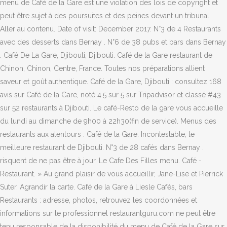
menu de Café de la Gare est une violation des lois de copyright et
peut être sujet à des poursuites et des peines devant un tribunal.
Aller au contenu. Date of visit: December 2017. N°3 de 4 Restaurants
avec des desserts dans Bernay . N°6 de 38 pubs et bars dans Bernay
. Café De La Gare, Djibouti, Djibouti. Café de la Gare restaurant de
Chinon, Chinon, Centre, France. Toutes nos préparations allient
saveur et goût authentique. Café de la Gare, Djibouti : consultez 168
avis sur Café de la Gare, noté 4.5 sur 5 sur Tripadvisor et classé #43
sur 52 restaurants à Djibouti. Le café-Resto de la gare vous accueille
du lundi au dimanche de 9h00 à 22h30(fin de service). Menus des
restaurants aux alentours . Café de la Gare: Incontestable, le
meilleure restaurant de Djibouti. N°3 de 28 cafés dans Bernay .
risquent de ne pas être à jour. Le Cafe Des Filles menu. Café -
Restaurant. » Au grand plaisir de vous accueillir, Jane-Lise et Pierrick
Suter. Agrandir la carte. Café de la Gare à Liesle Cafés, bars
Restaurants : adresse, photos, retrouvez les coordonnées et
informations sur le professionnel restaurantguru.com ne peut être
tenu responsable de la disponibilité du menu de Café de la Gare sur