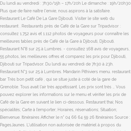
Du lundi au vendredi : 7h30/15h – 17h/20h Le dimanche : 19h/20h30
Plus que de faire naître l'envie, nous aspirons à la satisfaire.
Restaurant Le Café De La Gare Djibouti. Visiter le site web du
restaurant . Restaurants près de Café de la Gare sur Tripadvisor :
consultez 1.752 avis et 1.112 photos de voyageurs pour connaître les
meilleures tables près de Café de la Gare à Djibouti, Djibouti.
Restaurant N°8 sur 25 à Lumbres. - consultez 168 avis de voyageurs,
55 photos, les meilleures offres et comparez les prix pour Djibouti,
Djibouti sur Tripadvisor. Du lundi au vendredi de 7h30 à 23h.
Restaurant N°3 sur 25 à Lumbres. Mandarin Pithiviers menu. restaurant
bar Très bon petit café , qui se situe juste à coté de la gare de
Grenoble. Tous avait l'air très appétissant. Les prix sont très … Vous
pouvez explorer les informations sur le menu et vérifier les prix de
Café de la Gare en suivant le lien ci-dessous. Restaurant thai; Nos
spécialités; Carte à l’emporter; Horaires, réservations; Situation;
Bienvenue. Itinéraires Afficher le n° 04 66 64 59 26 Itinéraires Source :
PagesJaunes. L'utilisation non autorisée de matériel à propos du