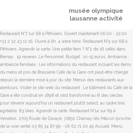
musée olympique
lausanne activité
Restaurant N°7 sur 68 à Pithiviers. Ouvert maintenant 06:00 - 22:00
+33 2 32 43 12 16. Ouvre à 6h. 4 were here. Restaurant N°9 sur 68 à
Pithiviers. Agrandir la carte. Une petite faim ? N°2 de 18 cafés dans
Bernay . 19 reviews. Le Personnel. Budget : 10-15 euros. Ambiance :
ambiance familiale . Les informations du restaurant incluant les items
du menu et prix de Brasserie Café de la Gare ont peut-être changé
depuis la dernière mise à jour du site. Menus des restaurants aux
alentours. Visiter le site web du restaurant . Le bâtiment du Café de la
Gare a été construit en 1898 et s’est transformé au fil des siècles
pour devenir aujourd’hui un restaurant plutôt select, au cadre très
agréable. 83 likes. Agrandir la carte. Restaurant N°14 sur 69 à
Venelles. 2705 Route de Davayé, 71850 Charnay-lès-Mâcon (proche
de la voie verte) 03 85 34 87 99 - 06 62 71 00 49 Accueil; Menu;