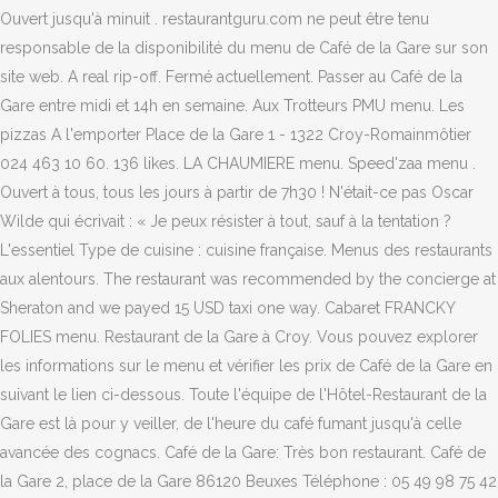
Ouvert jusqu'à minuit . restaurantguru.com ne peut être tenu
responsable de la disponibilité du menu de Café de la Gare sur son
site web. A real rip-off. Fermé actuellement. Passer au Café de la
Gare entre midi et 14h en semaine. Aux Trotteurs PMU menu. Les
pizzas A l'emporter Place de la Gare 1 - 1322 Croy-Romainmôtier
024 463 10 60. 136 likes. LA CHAUMIERE menu. Speed'zaa menu .
Ouvert à tous, tous les jours à partir de 7h30 ! N'était-ce pas Oscar
Wilde qui écrivait : « Je peux résister à tout, sauf à la tentation ?
L'essentiel Type de cuisine : cuisine française. Menus des restaurants
aux alentours. The restaurant was recommended by the concierge at
Sheraton and we payed 15 USD taxi one way. Cabaret FRANCKY
FOLIES menu. Restaurant de la Gare à Croy. Vous pouvez explorer
les informations sur le menu et vérifier les prix de Café de la Gare en
suivant le lien ci-dessous. Toute l'équipe de l'Hôtel-Restaurant de la
Gare est là pour y veiller, de l'heure du café fumant jusqu'à celle
avancée des cognacs. Café de la Gare: Très bon restaurant. Café de
la Gare 2, place de la Gare 86120 Beuxes Téléphone : 05 49 98 75 42