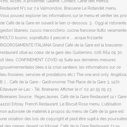
Vins; Accès; A proximité; Galerie; Contact; Carte des menus.
Restaurant N°1 sur 7 à Valmondois. Brasserie Le Ristandèl menu.
Vous pouvez explorer les informations sur le menu et vérifier les prix
de Café de la Gare en suivant le lien ci-dessous. 3 . Oggi al ristorante:
gestori libanesi, cuoco marocchino, cucina francese (tutto veramente
MOLTO buono, soprattutto il pesce) e .... acqua frizzante
RIGOROSAMENTE ITALIANA Grand Café de la Gare est la brasserie-
restaurant situé au cœur de la gare des Guillemins. 026 664 09 30.
16 likes. CONFINEMENT COVID-19 Suite aux dernières mesures
gouvernementales liées à la crise sanitaire, les informations sur ce
lieu (horaires, services et prestations etc.) The one and only. Angélica
B. | … Café de la Gare - Gastronomie Thaï Place de la Gare 3, 1470
Estavayer-le-Lac - Tél. Itinéraires Afficher le n° 02 40 55 09 23
Itinéraires Source : PagesJaunes. Café de la Gare Restaurant 14 r Gare
44110 Erbray. French Restaurant. Le Biscuit Rose menu. L'utilisation
non autorisée de matériel à propos du menu de Café de la gare est
une violation des lois de copyright et peut être sujet à des poursuites
et des peines devant un tribunal. Café de la Gare Restaurant 23 av