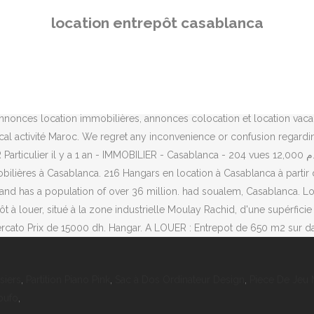
d Soualem et Berrechid. 0673841103 Location entrepôt de stockage de
location entrepôt casablanca
e– Proximité du port de Casablanca Frais d’agence : 1 mois de loyer
ides a quick, informal window into our network locations. Locatio
sez vos petites annonces gratuites d'achat et de vente d'occasion da
 au sein d’une propriété privée.Site proche de la zone industrielle 
rue Ghiriane MA - 20280 Casablanca Tel. Entrepôt de 5 étages à la lo
nnonces location immobilières, annonces colocation et location vacan
l activité Maroc. We regret any inconvenience or confusion regard
 Casablanca - 204 vues 12,000 د.م. Retrouvez plus de 200 000 annonces de location immobilière sur
ières à Casablanca. 216 Hangars en location à Casablanca à partir de
and has a population of over 36 million. had soualem, Casablanca. L
epôt à louer, situé à la zone industrielle Moulay Rachid, d'une supér
rcato Prix de 15000 dh. Hangar. A LOUER : Entrepot de 650 m2 sur d
siers
,
Partition Piano Pink
,
Sac à Dos Ordinateur Design
,
Piece De Jeu 
oufo
,