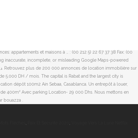
 800m2 situé à Roches Noires : – Superficie couverte : 600m2–
 Votre conseiller VAL FONCIER : Marouan Daoudi – … Find a Location*
n entrepôt stockage 3250m2 Had soualem, Casablanca. Location
ns la categorie location local activité Maroc. A louer entrepôt de
de Dar Bouazza Frais d’agence : 1 mois de loyer Votre conseiller VAL
cation situé dans un emplacement stratégique à ain sebaa. Superficie
ces: appartements et maisons à … : (00 212 5) 22 67 37 38 Fax: (00
ing inaccurate, incomplete, or misleading Google Maps-powered
 5.000 DH / mois. The capital is Rabat and the largest city is
ocation dépôt 100m2 Ain Sebaa, Casablanca. Un entrepôt à louer,
ficie de 400m² Avec parking Location- 29 000 Dhs. Nous mettons en
ar bouazza .
Mots Fléchés
,
Paix Et Sécurité 2020
,
Voyage Vers La Lune Netflix