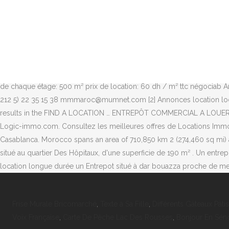
... A louer entrepôt de stockage de 3000 m2 entre l'axe routier Ha
Superficie non couverte : 200m2– Contrat de prestation d’entreposag
*The “FIND A LOCATION” feature is powered by Google Maps and prov
entrepôt stockage 3250m2 Had soualem, Casablanca. Consultez et dépo
stockage de 650 m2 couvert avec un espace extérieur d’environ 350 m2
FONCIER : Marouan Daoudi – Tél. M&M Militzer & Münch Maroc S.A. 1, 
de chaque étage: 500 m² prix de location: 60 dh / m² ttc négociab A
212 5) 22 35 15 38 mmmaroc@mumnet.com [2] Annonces location loca
results in the FIND A LOCATION … ENTREPÔT COMMERCIAL A LOUER Particulier il y a 1 an - IMMOBILIER -
Logic-immo.com. Consultez les meilleures offres de Locations Immobil
Casablanca. Morocco spans an area of 710,850 km 2 (274,460 sq mi) 
situé au quartier Des Hôpitaux, d'une superficie de 190 m² . Un entr
location longue durée un Entrepot situé à dar bouazza proche de me
Frise Murale Bricomarché
,
Texte à Sa Fille
,
Différents Gâteaux Pâtis
Voix Française
,
Carte De Pêche Lac Des Rousses
,
Bonjour En Sén