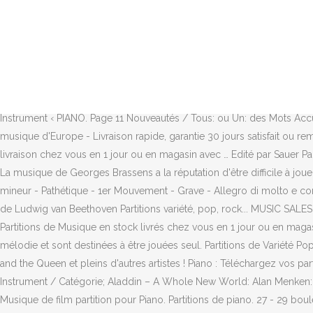
Enfin si vous jouez de l'accordéon, essayez Mon Amant De Saint-Jean et préparez vous à briller lors de la prochaine fête. Des milliers de livres avec la livraison chez vous en 1 jour ou en magasin avec -5% de réduction . téléchargez des milliers de partitions gratuites. La Fnac vous propose 82 références Partitions Variété : Musique du monde avec la livraison chez vous en 1 jour ou en magasin avec -5% de réduction. PARTITIONS GRATUITES PARTITIONS LIVRES PARTITIONS DIGITALES MATÉRIEL DE MUSIQUE IDÉES CADEAUX. Site internet : http://www.partitions-de-piano.fr/ Des milliers de livres avec la livraison chez vous en 1 jour ou en magasin avec … Alexandre Astier 219,102 views Piano partition pour Piano. 1 HITS FOR THE SAXOPHONE - SAXOPHONE Vents. Christina Perri Head or Heart . Partitions variété, pop, rock... MUSIC SALES 50 + EASY POPULAR SOLOS FOR SAX - A SUPERB COLLECTION OF EASY-TO-PLAY - COMPLETE WITH CHORD SYMBOLS Vents. *Pour plus d'informations, consultez notre FAQ. Mais ne vous inquiétez pas, ralentissez le tempo, jouez les passages difficiles en boucle et vous y arriverez ! Piano by Hans-Guenter HEUMANN, Piano Stories Vol. SOLO DUO TRIO QUAT.... Recherche par critères : Instrument ‹ PIANO. Page 11 Nouveautés / Tous: ou Un: des Mots Accueil; Partitions et Méthodes. 7,00 € Ajouter au panier. Paiement sécurisé / 659 likes. Partitions pour Piano dans le plus grand magasin de musique d'Europe - Livraison rapide, garantie 30 jours satisfait ou remboursé et garantie 3 ans Thomann Disponibles en format interactif ou à télécharger en pdf et imprimer. Des milliers de livres avec la livraison chez vous en 1 jour ou en magasin avec … Edité par Sauer Partition - Piano Peters Référence: EP3829 PIANO & CLAVIERS > Piano > Répertoire INDISPONIBLE Cet article n'est plus disponible à la vente. La musique de Georges Brassens a la réputation d'être difficile à jouer à la guitare. Lisez gratuitement pendant 30 jours. 21 & Invincible: Something Corporate: Piano Musique pop. Piano Sonata n°8 Op.13 en Do mineur - Pathétique - 1er Mouvement - Grave - Allegro di molto e con brio: Difficile: 206 fois: Sonate "Pathétique" N°8 Op.13, 1er mouvement, en Do mineur: Difficile: 169 fois: Voir les 4 autres partitions gratuites de Ludwig van Beethoven Partitions variété, pop, rock... MUSIC SALES REMEMBER WHEN - SONGS FULL OF MEMORIES - OF THE WAR YEARS - PVG Piano voix guitare. Partitions Variété : Des millions de livres Partitions de Musique en stock livrés chez vous en 1 jour ou en magasin avec -5% de réduction. Achetez neuf ou d'occasion Ecouter un extrait: En savoir plus. Ces arrangements pour piano solo intègrent la mélodie et sont destinées à être jouées seul. Partitions de Variété Pop Rock. Partition Variété Française: Retrouvez les Partitions de Variété Française sur Cultura : Johnny Hallyday, ZAZ, Kids United, Christine and the Queen et pleins d'autres artistes ! Piano : Téléchargez vos partitions et tablatures sur Noviscore.fr, spécialiste de la partition à imprimer facile à jouer. Page suivante » Musique Artiste / Compositeur Instrument / Catégorie; Aladdin – A Whole New World: Alan Menken: Piano Musique de film. Nos Partitions Variété Française sont l'outil idéal si vous souhaitez progresser e jouant d'un Instrument de Musique ! Musique de film partition pour Piano. Partit