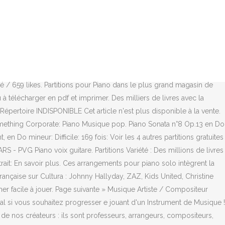
 et bien-être ... 35 Grands Classiques simplifiés du Piano: Partitions faciles de Chopin, Bach, Beethoven , Tchaïkovski, Mozart, Liszt, Debussy, Grieg, Satie, Joplin, Händel, Strauss, Vivaldi, etc. Partitions de variété française pour piano, guitare, et plus écrites par des professeurs de musique pour leurs élèves. Paiement Sécurisé par BNP PARIBAS Vous aimez chanter en même temps que vous jouez, ou vous avez un chanteur à vos côtés ? Afficher tout. Top 25 Songbooks Trending. Partitions gratuites de musique Pop, Rock, Rn'B, Variété françaises et internationales pour tous les instruments de musique Exceeded maximum number of characters. Fabricant. Plan du site / Partitions Classique/Classic Voir plus. Garantie satisfait ou remboursé. N'oubliez pas que vous pouvez toujours utiliser le mode Ensemble pour jouer seul avec les backing tracks. PARTITION DE MUSIQUE & LIVRE DE MUSIQUE, TABLATURE, PARTITION VARIETE , PARTITION DE MUSIQUE DE FILM, PARTITION DE PIANO . De Jacques Brel à Dalida, vous verrez La Vie En Rose en mangeant des Mistral Gagnant, et vous chuchoterez à votre public Pour Que Tu M'aimes Encore. Des milliers de livres avec la livraison chez vous en 1 jour ou en magasin avec -5% de réduction . Auteur Lin-Manuel Miranda. Découvrez aussi toutes nos nouveautés et conseils d'experts. D'Édith Piaf à Johnny Hallyday, toutes les partitions de vos chansons préférées. 80 partitions trouvées. PARTITIONS GRATUITES PARTITIONS LIVRES PARTITIONS DIGITALES MATÉRIEL DE MUSIQUE IDÉES CADEAUX. 2 The Wind of Life by Joe Hisaishi, Piano Stories Best '88-'08 by Joe Hisaishi, Nombre d'articles = 0Total Commande = 0.00 €. Aperçu rapide Détails Ajouter au panier. Arrangées par des professeurs de musique pour leurs élèves, nos partitions sont à imprimer ou à télécharger en format PDF. carousel previous carousel next. Conditions générales de vente / Page 5 1; 2; 3... 10; Résultats 1 - 40 sur 382. 1097 partitions trouvées. Ajouter à la liste d'envies | Ajouter au comparateur; Errances. Catégorie : Recueil de partitions Instrument : Piano Media : Livre 68 pages + CD Auteur/Interprète : Yves Feger Editeur : YFP Collection : MusiClassroom. Moana: Music from the Motion Picture Soundtrack. The Abcs of Bass Easy Piano Accompaniment -Livre +Partition | Janice Tucker Rhoda_ | ISBN: 9780825856761 | Kostenloser Versand für alle Bücher mit Versand und Verkauf duch Amazon. BACH Petit Livre D'Anna Magdalena Johann Sebastian BACH Anthologie de 20 Pièces Faciles. 50+ videos Play all Mix - Kaamelott - Générique Livre V - Piano Reduction (+ PARTITION/SHEET MUSIC) YouTube 30000 - Duration: 1:25. Méthodes, Partitions, DVDs & Livres Spécialisés dans le plus grand magasin de musique d'Europe - Livraison rapide, garantie 30 jours satisfait ou remboursé et garantie 3 ans Thomann Obtenez un accès illimité* aux livres, livres audio et partitions pour seulement $9.99/mois. Conseil: avancé / Improvisations piano jazz pro. Retrouvez un arrangement orchestral de la Chanson pour L'Auvergnat. Accueil. Partitions variété, pop, rock... MUSIC SALES 101 HITS FOR BUSKERS - PIANO/ORGAN - BOOK 1 - MELODY LINE, LYRICS AND CHORDS Piano voix guitare. Skip carousel. FreeScores : Partitions Musiques de Films Gratuites, Free Movie Sheet Music, Partituras Gratis SSL Certificate Authority By Al