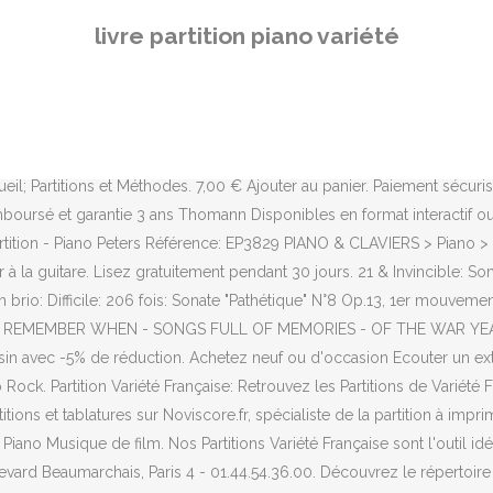
ions de piano. 27 - 29 boulevard Beaumarchais, Paris 4 - 01.44.54.36.00. Découvrez le répertoire de nos créateurs : ils sont professeurs, arrangeurs, compositeurs, musiciens de scène... Ils ont écrit ces partitions pour vous ! Page suivante » Musique Artiste / Compositeur Instrument / Catégorie; 100 Years: Five For Fighting: Piano Musique pop. Partitions variété, pop, rock... BOOSEY & HAWKES SONGS OF IRELAND - VOICE AND PIANO Piano chant. Vous y retrouverez les plus belles chansons de Johnny Hallyday, Jacques Brel, Patrick Bruel, Renaud, Calogero, Edith Piaf, Barbara, Céline Dion et d'autres artistes qui ont marqué la scène française contemporaine. Nous ne les écrivons pas sur les murs, mais vous trouverez ici les meilleures partitions de variété française. Catalogue / 14 Years: Guns N Roses: Piano Musique pop. Accueil / La Société Les groupes de rock seront ravis avec la partition Le Vent de Brassens, disponible pour deux guitaristes, un bassiste et un chanteur. 27 May: Yiruma: Piano Musique pop. Des milliers de livres avec la livraison chez vous en 1 jour ou en magasin avec -5% de réduction . Batman Returns – Birth Of A Penguin: Danny Elfman: Piano Musique de film. Plus besoin de les demander à la lune ! Retrouvez Partitions variété, pop, rock AEDE MUSIC KIDS UNITED - VOL.1 Piano voix guitare et des millions de livres en stock sur Amazon.fr. Plongez dans Les Microsillons d'Alain Chamfort ou allez voir Les Feux d'Artifice avec Calogero, vous vous sentirez Comme Dans Un Vieux Rock'n'Roll depuis le temps que l'avait prédit William Sheller. Notre sélection des partitions les plus populaires, du niveau débutant à expert. Catégorie : Partitions Instrument : Piano Genre: Jazz Me Trier par : Catégories. Frais de port offert dés 49 €. Méthodes pour piano, batterie, instrument à vent. SOLO DUO TRIO QUAT.... Recherche par critères : Instrument ‹ PIANO. Découvrez sur notre site en ligne un large choix de partitions de musique. Retrouvez tous nos produits Musique du monde ou d’autres produits de notre univers Partitions Variété. Noté /5. Montrer . Des milliers de livres avec la livraison chez vous en 1 jour ou en magasin avec -5% de réduction . Des milliers de livres avec la livraison chez vous en 1 jour ou en magasin avec -5% de réduction . Annulez à tout moment. 4. partition piano variété française pdf. Colis par Coliposte Votre magasin de musique depuis 1850. Partitions gratuites pour piano du domaine public. Minimum number of characters not met. Les-Instruments-de-Musique.com est un Service pour la Société I-MAG © 2007, All rights reserved. Méthodes & Partitions pour Piano dans le plus grand magasin de musique d'Europe - Livraison rapide, garantie 30 jours satisfait ou remboursé et garantie 3 ans Thomann Le Piano Accessible Broché. Batman – Flowers Of The Past: Danny Elfman: Piano Musique de film. GRADE BY GRADE pour PIANO by Schott - Boosey, FANTASY PIANO avec CD by Hans-Günter HEUMANN, A vous de jouer! Partitions variété, pop, rock... ALFRED PUBLISHING THE LEGEND OF ZELDA SERIES FOR PIANO Musique films - comédies musical. Découvrez les grands éditeurs de Partitions de Variété Française aux meilleurs prix. 3 Am: Matchbox20: Piano Musique pop. Livres Recherche détaillée Meilleures ventes Nouveautés Romans et polars BD Enfants et ados Scolaire et études Santé
livre partition piano variété