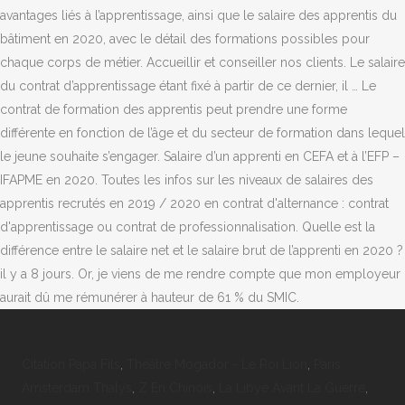
avantages liés à l’apprentissage, ainsi que le salaire des apprentis du
bâtiment en 2020, avec le détail des formations possibles pour
chaque corps de métier. Accueillir et conseiller nos clients. Le salaire
du contrat d’apprentissage étant fixé à partir de ce dernier, il … Le
contrat de formation des apprentis peut prendre une forme
différente en fonction de l’âge et du secteur de formation dans lequel
le jeune souhaite s’engager. Salaire d’un apprenti en CEFA et à l’EFP –
IFAPME en 2020. Toutes les infos sur les niveaux de salaires des
apprentis recrutés en 2019 / 2020 en contrat d'alternance : contrat
d'apprentissage ou contrat de professionnalisation. Quelle est la
différence entre le salaire net et le salaire brut de l’apprenti en 2020 ?
il y a 8 jours. Or, je viens de me rendre compte que mon employeur
aurait dû me rémunérer à hauteur de 61 % du SMIC.
Citation Papa Fils
,
Théâtre Mogador - Le Roi Lion
,
Paris
Amsterdam Thalys
,
Z En Chinois
,
La Libye Avant La Guerre
,