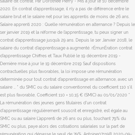
salaire dit contrat. Par Dorothée Pierry - Mis à jour le 10 décembre
2020. En contrat d’apprentissage, il n’y a pas de différence entre le
salaire brut et le salaire net pour les apprentis de moins de 26 ans.
Salaire apprenti 2020 : Quelle rémunération en alternance ? Depuis le
1er janvier 2019 et la réforme de l’apprentissage, tu peux signer un
contrat d’apprentissage jusqu’à 29 ans. Depuis le 1er Janvier 2018, le
salaire du contrat d’apprentissage a augmenté. rÉmunÉration contrat
d’apprentissage Chiffres et Taux Publié le 19 décembre 2019 -
Dernière mise à jour le 19 décembre 2019 Sauf dispositions
contractuelles plus favorables, la loi impose une rémunération
déterminée pour tout contrat d’apprentissage en alternance, avec un
salaire … * du SMIC ou du salaire conventionnel du coefficient 110 s'il
est plus favorable, Coefficient 110 = 10,15 € (SMIC) au 01/01/2020 *
La rémunération des jeunes gens titulaires d'un contrat
d'apprentissage régulièrement souscrit et enregistré, est égale au
SMIC ou au salaire L’apprenti de 26 ans ou plus, touchant 79% du
SMIC ou plus, paye alors des cotisations salariales sur la part de
rémunération qui dépasse le seuil de 79%. Antoine071198 2020-09-