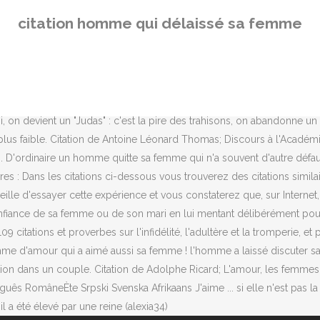
net, une femme délaissée est une femme qui cherche comment reconquérir
citation homme qui délaissé sa femme
eureux l'homme qui peut serrer dans ses bras une mère qui répond à s
t des bienfaits ! Bref, il n'y a que les hommes qui n'aiment pas les 
M A TOUS,,, voilà, nous sommes mariés depuis maintenat 7 ans. il a eu s
me si câest lâhomme qui fait un blocage.â 7. âL'amour d'un ho
an âLa seule profondeur qui intéresse les hommes chez les femmes es
i, on devient un "Judas" : c'est la pire des trahisons, on abandonne un am
us faible. Citation de Antoine Léonard Thomas; Discours à l'Académie fran
 pas. D'ordinaire un homme quitte sa femme qui n'a souvent d'autre défau
ires : Dans les citations ci-dessous vous trouverez des citations simil
ille d'essayer cette expérience et vous constaterez que, sur Intern
nfiance de sa femme ou de son mari en lui mentant délibérément pour so
itations et proverbes sur l'infidélité, l'adultère et la tromperie, et propo
homme d'amour qui a aimé aussi sa femme ! l'homme a laissé discuter sa
n dans un couple. Citation de Adolphe Ricard; L'amour, les femmes et
s RomâneÈte Srpski Svenska Afrikaans J'aime ... si elle n'est pas la 
a été élevé par une reine (alexia34)