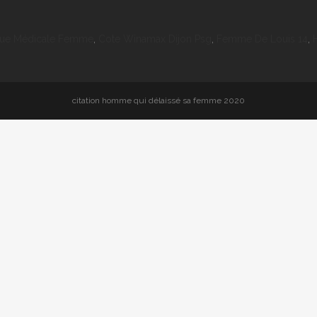
que Médicale Femme
,
Cote Winamax Dijon Psg
,
Femme De Louis 14
,
citation homme qui délaissé sa femme 2020