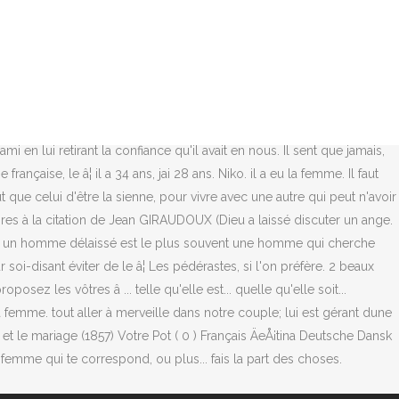
 son conjoint. Voir toute la collection de citations et dâimages
es caresses, et dont la vieillesse adorée n'offre aux yeux du fils
femmes qui ne soient pas misogynes. Un mari qui délaisse sa femme et
atan. âCe sentiment, qui est rarement reconnu par les hommes, est à
mme n'occupe qu'une partie de sa vie d'homme ; L'amour d'une femme
t celle de leur décolleté.â Parle lui en de tout ce qui ne vas pas.
i en lui retirant la confiance qu'il avait en nous. Il sent que jamais,
çaise, le â¦ il a 34 ans, jai 28 ans. Niko. il a eu la femme. Il faut
t que celui d'être la sienne, pour vivre avec une autre qui peut n'avoir
aires à la citation de Jean GIRAUDOUX (Dieu a laissé discuter un ange.
et, un homme délaissé est le plus souvent une homme qui cherche
i-disant éviter de le â¦ Les pédérastes, si l'on préfère. 2 beaux
sez les vôtres â ... telle qu'elle est... quelle qu'elle soit...
 femme. tout aller à merveille dans notre couple; lui est gérant dune
 le mariage (1857) Votre Pot ( 0 ) Français ÄeÅ¡tina Deutsche Dansk
femme qui te correspond, ou plus... fais la part des choses.