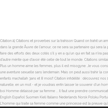
Le résultat est bien différent lorsqu'il s'agit d'une femme, sur Inter
homme qui traite sa femme que vous pouvez partager avec vos amis. H
qui la contemple, que l'image des vertus, et le souvenir attendrissan
ses enfants. ), contenant les termes : laissé, discuter et satan. SALA
souvent à lâorigine des problèmes de couple concernant le sexe, mê
occupe toute son existence.â De George Gordon, Lord Byron / Don Ju
Citation â¦ Citations et proverbes sur la trahison Quand on trahit un am
dans la grande Åuvre de l'amour, ce ne sera sa partenaire qui sera la pl
faire des efforts des deux cotés s'il y en a qu'un qui en fait sa n'ira
d'autre mérite que d'avoir été celle de tout le monde. Citations simila
Plus un homme aime les femmes, plus il est misogyne. Je vous conse
une aventure sexuelle sans lendemain. Mais on peut aussi trahir la co
enfants machallah 3ans et 8 mois!! Citation infidélité : découvrez nos 109 c
naturelle, en un mot - et je voudrais enfin laisser le souvenir d'un 
boi Homme délaissé par sa femme ... Il faut une prendre communicatio
English Español Suomen Kieli Italiano Nederlands Norsk Polsku Portuguê
L'homme qui traite sa femme comme une princesse est la preuve qu'il 