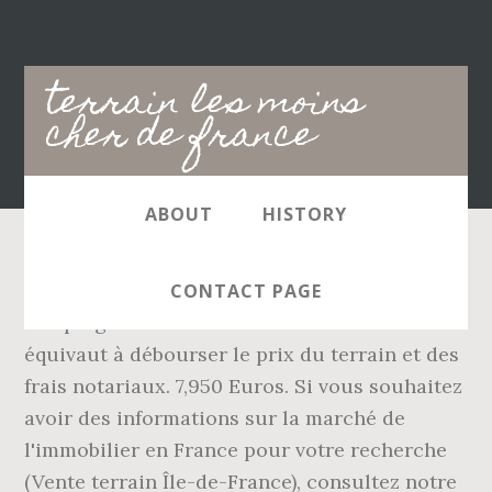
Main
terrain les moins
navigation
cher de france
ABOUT
HISTORY
Bon accès par la route pour une caravane,
CONTACT PAGE
camping car etc. Lâachat dâun terrain
équivaut à débourser le prix du terrain et des
frais notariaux. 7,950 Euros. Si vous souhaitez
avoir des informations sur la marché de
l'immobilier en France pour votre recherche
(Vente terrain Île-de-France), consultez notre