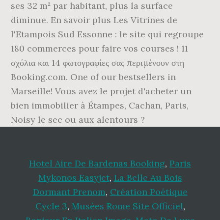
ses 32 m² par habitant, plus la surface
diminue. En savoir plus Les Vitrines de
l'Etampois Sud Essonne : le site qui regroupe
180 commerces pour faire vos courses ! 11
σχόλια και 14 φωτογραφίες σας περιμένουν στη
Booking.com. One of our bestsellers in
Marseille! Vous avez le projet d'acheter un
bien immobilier à Étampes, Cachan, Paris,
Noisy le sec ou aux alentours ?
Hotel Aire De Bardenas Booking
,
Paris
Mykonos Easyjet
,
La Belle Au Bois
Dormant Prenom
,
Création Poétique
Cycle 3
,
Musées Rome Site Officiel
,