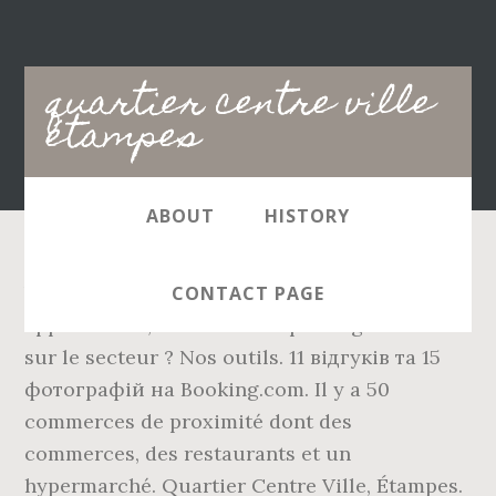
Main
quartier centre ville
navigation
étampes
ABOUT
HISTORY
Vous cherchez un terrain, une maison, un
CONTACT PAGE
appartement, immeuble ou parking à vendre
sur le secteur ? Nos outils. 11 відгуків та 15
фотографій на Booking.com. Il y a 50
commerces de proximité dont des
commerces, des restaurants et un
hypermarché. Quartier Centre Ville, Étampes.