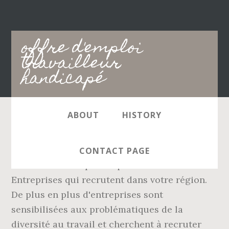
Main
offre d'emploi
navigation
travailleur
handicapé
ABOUT
HISTORY
Tous les postes à pourvoir en une seule
recherche. Découvrez 500 000+ offres des
CONTACT PAGE
meilleures entreprises qui recrutent.
Entreprises qui recrutent dans votre région.
De plus en plus d'entreprises sont
sensibilisées aux problématiques de la
diversité au travail et cherchent à recruter