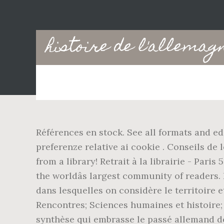
Main
histoire de l'allemag
navigation
Références en stock. See all formats and e
preferenze relative ai cookie . Conseils de
from a library! Retrait à la librairie - Pari
the worldâs largest community of readers.
dans lesquelles on considère le territoire 
Rencontres; Sciences humaines et histoire;
synthèse qui embrasse le passé allemand de