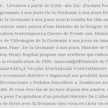
é. . Livraison à partir de 0,01â¬ dès 15â¬ d'achats 
la germanie à nos jours De la Germanie à nos jours 
e la Germanie à nos jours search results for this aut
'auteur entre autres d'une Histoire de la Hongrie et,
valiers teutoniques,La Guerre de Trente Ans, Histoi
stoire de l'Allemagne de la Germanie à nos jours on 
ques. Fnac : De la Germanie à nos jours, Histoire de 
ision, Henry Bogdan propose une synthèse qui embra
la réunification de 1990. Amazonã§ã®Histoire de 
ä½åã»ãããæ¥ãä¾¿å¯¾è±¡ååã¯å½æ¥ãå±ããå¯è½ã
æã Consultare recensioni obiettive e imparziali sui prodott
as Devoluciones y Pedidos Suscríbete a. Nombreux s
'unité. Si vous êtes fan de lecture depuis des années
es pour l'acquisition d'un produit Histoire De L'al
s de livres avec la livraison chez vous en 1 jour ou