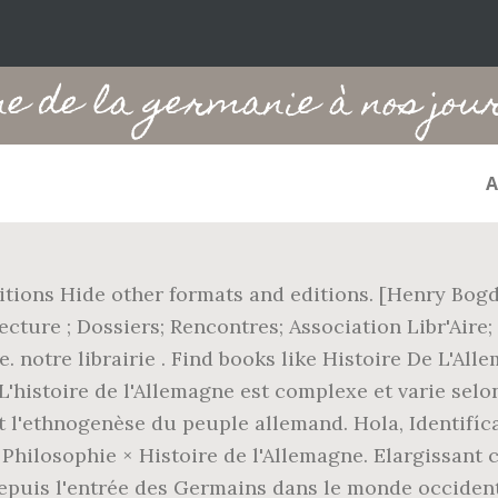
ne de la germanie à nos jou
ditions Hide other formats and editions. [Henry Bog
 lecture ; Dossiers; Rencontres; Association Libr'Air
s 5e. notre librairie . Find books like Histoire De L
 L'histoire de l'Allemagne est complexe et varie sel
et l'ethnogenèse du peuple allemand. Hola, Identifíca
 Philosophie × Histoire de l'Allemagne. Elargissant
puis l'entrée des Germains dans le monde occidental