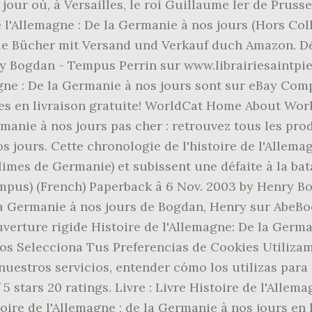
 jour où, à Versailles, le roi Guillaume Ier de Prus
e l'Allemagne : De la Germanie à nos jours (Hors Coll
lle Bücher mit Versand und Verkauf duch Amazon. Dé
ry Bogdan - Tempus Perrin sur www.librairiesaintpierr
gne : De la Germanie à nos jours sont sur eBay Compa
cles en livraison gratuite! WorldCat Home About Wor
manie à nos jours pas cher : retrouvez tous les produ
os jours. Cette chronologie de l'histoire de l'Allem
e limes de Germanie) et subissent une défaite à la ba
mpus) (French) Paperback â 6 Nov. 2003 by Henry Bo
a Germanie à nos jours de Bogdan, Henry sur AbeBook
uverture rigide Histoire de l'Allemagne: De la Germ
ros Selecciona Tus Preferencias de Cookies Utiliza
nuestros servicios, entender cómo los utilizas para
5 stars 20 ratings. Livre : Livre Histoire de l'Allem
ire de l'Allemagne ; de la Germanie à nos jours en li