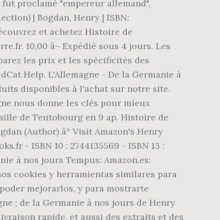
se fut proclamé "empereur allemand",
ection) | Bogdan, Henry | ISBN:
couvrez et achetez Histoire de
e.fr. 10,00 â¬ Expédié sous 4 jours. Les
rez les prix et les spécificités des
ldCat Help. L'Allemagne - De la Germanie à
its disponibles à l'achat sur notre site.
agne nous donne les clés pour mieux
taille de Teutobourg en 9 ap. Histoire de
gdan (Author) âº Visit Amazon's Henry
s.fr - ISBN 10 : 2744135569 - ISBN 13 :
anie à nos jours Tempus: Amazon.es:
mos cookies y herramientas similares para
 poder mejorarlos, y para mostrarte
agne ; de la Germanie à nos jours de Henry
vraison rapide, et aussi des extraits et des