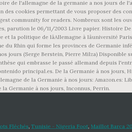
toire de l'allemagne de la germanie a nos jours de
tion des cookies permettant de vous proposer des con
largest community for readers. Nombreux sont les ou
ges, parution le 06/11/2003 Livre papier. Histoire D
ire et la politique de lâAllemagne à lâuniversité Pa
he du Rhin qui forme les provinces de Germanie inf
nos jours (Serge Berstein, Pierre Milza) Disponible 
nthèse qui embrasse le passé allemand depuis l'en
 contenido principal.es. De la Germanie à nos jours, 
Allemagne de la Germanie à nos jours: Amazon.es: Lib
e la Germanie à nos jours, Inconnus, Perrin.
ots Fléchés
,
Tunisie - Nigeria Foot
,
Maillot Barca 2