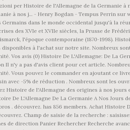
azioni per Histoire de l'Allemagne de la Germanie à 
rmanie à nos j... - Henry Bogdan - Tempus Perrin 
des Germains dans le monde occidental jusqu'à la ré
ises des XVIe et XVIIe siècles, la Prusse de Frédéri
Bismarck, l'époque contemporaine (1870-1998). Hist
ts disponibles à l'achat sur notre site. Nombreux so
l'unité. Vos avis (0) Histoire De L'Allemagne: De La
n Il n'y a pas d'avis client pour cet article. Nomb
'unité. Vous pouvez le commander en ajoutant ce livre
asin avec -5% de réduction . Nombreux sont les ouvr
vez Histoire de l'Allemagne des origines à nos jours 
stoire De L'Allemagne De La Germanie A Nos Jours d
Libros . découvrez. has 856 members. Achat Histoire
découvrez. Champ de saisie de la recherche : saisiss
ches de direction Panier Rechercher Recherche avanc