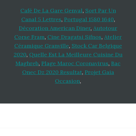
Café De La Gare Genval
,
Sort Par Un
Canal 5 Lettres
,
Portugal 1580 1640
,
Décoration American Diner
,
Autotour
Corse Fram
,
Cine Dragatsi Sifnos
,
Atelier
Céramique Granville
,
Stock Car Belgique
2020
,
Quelle Est La Meilleure Cuisine Du
Maghreb
,
Plage Maroc Coronavirus
,
Bac
Onec Dz 2020 Resultat
,
Projet Gaia
Occasion
,
Footer