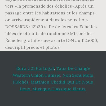
vers «la promenade des échelles».Après un
passage entre les habitations et les champs,
on arrive rapidement dans les sous-bois.
DOSSARDS : 12h30 salle de fetes les Echelles.
Idées de circuits de randonnée Miribel-les-
Échelles gratuites avec carte IGN au 1:25000,
descriptif précis et photos.
Euro U21 Portugal
,
Taux De Change
Western Union Tunisie
,
Non Sens Mots
Fléchés
,
Matthieu Chedid Qui De Nous
Deux
,
Musique Classique Fleurs
,