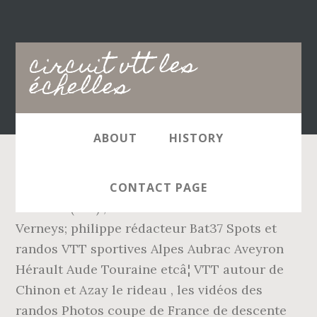
Main
circuit vtt les
navigation
échelles
ABOUT
HISTORY
Cartes de randonnée Ign Top 25. Méribel les
CONTACT PAGE
échelles ( 38 ) , test circuit VTT n°6 Le
Verneys; philippe rédacteur Bat37 Spots et
randos VTT sportives Alpes Aubrac Aveyron
Hérault Aude Touraine etcâ¦ VTT autour de
Chinon et Azay le rideau , les vidéos des
randos Photos coupe de France de descente