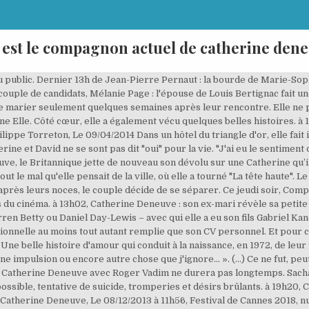
 est le compagnon actuel de catherine den
l'actrice française Catherine Deneuve sur les marches du bureau d'enregistrement de St Pancras à Londres le jour de leur mariage, le 18 août 1965. à 18h31 Elle est l’une des icônes du cinéma français et pourtant à 72 ans, Catherine Deneuve garde en elle encore quelques secrets. Ce ne fut pas un "gag", comme je l'ai entendu dire : j'y avais consenti et, par conséquent, bien réfléchi, d'abord. Une sorte d'alchimie s'est immédiatement créée entre eux. ROGER VADIM, LE PÈRE DE SON FILS CHRISTIAN, "Un soir, à l'Epi Club de Montparnasse, un lieu alors à la mode, je rencontrai Roger Vadim. A commencer par son rôle dans "Le Dernier Métro" qui lui vaut son premier César jusqu'à son duo avec le rappeur Nekfeu dans "Tout nous sépare", Catherine Deneuve a prêté sa voix pour les Éditions des femmes et son image en devenant l'égérie du parfum Chanel No 5. Catherine Deneuve et Marcello Mastroianni. à 18h16, « Catherine est une source permanente de bonheur », Gérard Depardieu fan de Catherine Deneuve, Le 23/03/2011 quand on voit le physique actuelle de Catherine Deneuve, on a vraiment l’mpression que son visage est figé comme celui d’une momie… est c’est vraiment pas beau… je pense pas avoir recours à cette intervention car pour ce qui me concerne, j’ai toujours trouver ça beau, sur un visage les rides… Mais aucun homme (même pas les pères de ses deux enfants), sauf un, n'a réussi à l'épouser. La star, qui s'est illustrée au cinéma comme dans la chanson, a connu une vie mouvementée, retour sur les hommes de sa vie VIDEO Emmanuel Macron : ce détail physique du président qui a interpellé les internautes, VIDEO Taratata : Nagui sidéré par un geste de Bénabar, du jamais vu dans son émission, VIDEO Jean-Pierre Pernaut agacé par une remarque de Nathalie Marquay, il ne se cache pas, VIDEO ADP 15 : Alexandre en larmes lors du bilan avec Mathieu, VIDEO Affaire conclue : rarissime, une vendeuse se voit refuser l'accès à la salle des ventes, Mallaury Nataf SDF : l'actrice est de retour dans la rue. Nos confrères du magazine Ici Paris ont révélé qui était la mère du petit-fils de Catherine Deneuve. Cette situation plongera un temps le Taulier dans un grand désespoir qui ira même jusqu'à penser se suicider. Fait Ordre de l’Empire britannique en 2001, il se voit remettre la médaille de la Royal Photographic Society en 2005, avant que l’œuvre de sa vie ne soit consacrée par un prix en 2016. le 30 août 2018 Photo : Youtube / Paris Popular. Découvrez ce diaporama et partagez-le à vos amis. à 13h10, Catherine Deneuve explique pourquoi elle boycotte les César, Le 17/10/2014 Catherine Deneuve et David Bailey au Festival de Cannes en 1966 À l’exception près du cinéma, sa relation amoureuse la plus longue. Ce site de fan est un hommage à Catherine Deneuve. Catherine Deneuve est plus ... va alors lever les yeux au ciel en murmurant un "Mais ce n'est pas possible!" Catherine Deneuve habillée en mariée avec le réalisateur Roger Vadim, sur le tournage d'un film, le 31 juillet 1962. Un petit Christian, né de sa relation avec le réalisateur Roger Vadim. Parmi les preuves vivantes de cette vérité, Isabelle Adjani a multiplié les idylles. à 11h47, PHOTOS Catherine Deneuve tatouée, Emma Stone en cuissardes, Justin Theroux en solo : le public ultra VIP du défilé Louis Vuitton, le 28 février 2018 Je n'ai pas tardé, il est vrai, à demander le divorce. avait confié Catherine Deneuve à Paris Match en 1977. Deux ans plus tard, la Demoiselle de Rochefort tombe sous le charme d’un photographe britannique nommé David Bailey. La relation de l'actrice avec le Président du Festival de Cannes était l'une des plus longues : "Avec Catherine, nous ne nous sommes jamais affichés, mais nous avons vécu ensemble de 1983 à 1991". Danielle Darrieux aurait fêté aujourd'hui ses 102 ans : Qui étaient les hommes de sa vie ? Pierre Lescure en 2015. Un moment qui n'a ... alors qu’elle était allée promener le chien de son compagnon. cinéma enfant de star famille interview magazine people france News people « Je suis incapable d'expliquer ce qui m'a pris lorsque j'ai épousé, à Londres en 1965, le photographe David Bailey, expliquait Catherine Deneuve en 1976, dans Le Soir illustré. Né en 1938 (il a cinq ans de plus que Catherine Deneuve), David Bailey est un nom bien conn