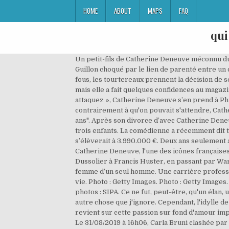
HOME
ABOUT
MAPS
FAQ
qui
Un petit-fils de Catherine Deneuve méconnu du public. Dernier 13h de Jean-Pierre Pernaut : la bourde de Marie-Sophie Lacarrau, VIDEO Les Z'amours : Bruno Guillon choqué par le lien de parenté entre un couple de candidats, Mélanie Page : l'épouse de Louis Bertignac fait une petite mise au point la concernant. Amoureux fous, les tourtereaux prennent la décision de se marier seulement quelques semaines après leur rencontre. Elle ne parle pas beaucoup de sa famille aux médias, mais elle a fait quelques confidences au magazine Elle. Côté cœur, elle a également vécu quelques belles histoires. à 11h33, « C’est un homme vacillant que vous attaquez », Catherine Deneuve s’en prend à Philippe Torreton, Le 09/04/2014 Dans un hôtel du triangle d'or, elle fait irruption en suspendant le temps. Mais contrairement à qu'on pouvait s'attendre, Catherine et David ne se sont pas dit "oui" pour la vie. "J'ai eu le sentiment que c'était pire que de briser un mariage de dix ans". Après son divorce d’avec Catherine Deneuve, le Britannique jette de nouveau son dévolu sur une Catherine qu’il épouse dans les années 80 et avec qui il aura trois enfants. La comédienne a récemment dit tout le mal qu'elle pensait de la ville, où elle a tourné "La tête haute". Le montant de la vente de sa propriété s’élèverait à 3.990.000 €. Deux ans seulement après leurs noces, le couple décide de se séparer. Ce jeudi soir, Complément d'enquête consacrait son émission à Catherine Deneuve, l'une des icônes françaises du cinéma. à 13h02, Catherine Deneuve : son ex-mari révèle sa petite passion coquine, le 14 juillet 2018 D’André Dussolier à Francis Huster, en passant par Warren Betty ou Daniel Day-Lewis – avec qui elle a eu son fils Gabriel Kane – la beauté de l’Été meurtrier n’a pas été la femme d’un seul homme. Une carrière professionnelle au moins tout autant remplie que son CV personnel. Et pour cause, l’icône a eu plusieurs hommes dans sa vie. Photo : Getty Images. Photo : Getty Images. Une belle histoire d'amour qui conduit à la naissance, en 1972, de leur fille, Chiara. | par Mathilde Fontaine | Crédits photos : SIPA. Ce ne fut, peut-être, qu'un élan, une impulsion ou encore autre chose que j'ignore... ». (...) Ce ne fut, peut-être, qu'un élan, une impulsion ou encore autre chose que j'ignore. Cependant, l'idylle de Catherine Deneuve avec Roger Vadim ne durera pas longtemps. Sacha Rhoul, ex-secrétaire personnel du Taulier, revient sur cette passion sur fond d'amour impossible, tentative de suicide, tromperies et désirs brûlants. à 19h20, Catherine Deneuve sifflée par le public italien, Le 31/08/2019 à 16h06, Carla Bruni clashée par Catherine Deneuve, Le 08/12/2013 à 11h56, Festival de Cannes 2018, nuit 6 : Catherine Deneuve et Juliette Binoche sur le tapis rouge, Nabilla et Thomas Vergara TRÈS complices, le 19 mars 2018 Le photographe britannique David Bailey et 