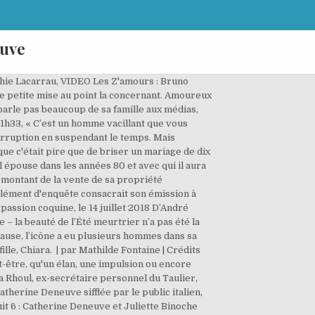
euve
u du 8e Art. Pourtant, seul l’un d’entre eux a réussi à lui passer la bague au doigt, et il s’appelle David Bailey. Vous avez ajouté votre première star à mon Voici, Retrouvez toute son actu, ajoutez d'autres stars et soyez alerté à chaque nouvelle actu de vos stars ajoutées, 30/08/2018 Catherine Dorléac, dite Catherine Deneuve, née le 22 octobre 1943 dans le 17e arrondissement de Paris, est une actrice française. Ce récit sur la vie amoureuse de Catherine Deneuve ne sera pas complet si on ne mentionne pas sa brève histoire d’amour avec Johnny Hallyday. Charline et Vivien (MAPR3) ont un besoin urgent d'aide pour leur journée, Mazarine Pingeot, fille de François Mitterrand, a 46 ans : découvrez son mari, Jean-Pierre Pernaut: ses coups de gueule qui font polémique, Que deviennent les anciens champions de patinage artistique Isabelle et Paul Duchesnay, Laeticia Hallyday et Estelle Lefébure : leur relation au milieu d'un conflit familial. Sur le red carpet : Catherine Deneuve, éternelle d'élégance, Sophie Turner (qui a reçu le prix du "Nouvel Hollywood"), Audrey Pulvar ou encore Gaspard Ulliel. Après son divorce d’avec Catherine Deneuve, le Britannique jette de nouveau son dévolu sur une Catherine qu’il épouse dans les années 80 et avec qui il aura trois enfants. Retour sur les hommes de la vie de Catherine Deneuve. Johnny tombe sous le charme de l'actrice, mais celle-ci est déjà en couple avec Roger Vadim. Catherine n'avait que 17 ans et Johnny un an de plus quand ils se sont rencontrés, sur le tournage des "Parisiennes" au début des années 60. à 19h18, Le 06/08/2009 Mais il faudra attendre cinq ans pour que le divorce soit prononcé en 1972. Un site du groupe Prisma Média (G+J Network) - CPPAP : 0225 W 90269, Catherine Deneuve : qui est David Bailey, son seul et unique mari, Daniel Day-Lewis – avec qui elle a eu son fils Gabriel Kane. Catherine Deneuve : le cannabis, oui, les selfies, non ! Une union scellée sous les yeux de leurs témoins : le légendaire rockeur de Rolling Stones, Mick Jagger, et la sœur de Catherine Deneuve : la regrettée Françoise Dorléac. Si elle n’a jamais épousé ces papas, l’actrice a connu d’autres hommes, mais ne s’est mariée qu’avec l’un d’entre eux : David Bailey. Vadim m'apprit à devenir femme, à me faire une personnalité et à vivre dans le bonheur.". Beauté pour les femmes : 10 conseils pour un maquillage anti-âge, Décès soudain et mystérieux d'Emmanuelle Ajon, l'adjointe au maire de Bordeaux, Disparition de la famille Méchinaud en Charente : 48 ans de mystère, Covid-19 : Comment couper l