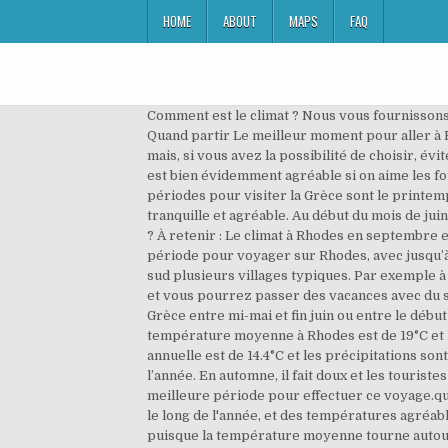
HOME
ABOUT
MAPS
FAQ
Comment est le climat ? Nous vous fournissons 
Quand partir Le meilleur moment pour aller à Rho
mais, si vous avez la possibilité de choisir, évit
est bien évidemment agréable si on aime les fo
périodes pour visiter la Grèce sont le printem
tranquille et agréable. Au début du mois de juin
? À retenir : Le climat à Rhodes en septembre 
période pour voyager sur Rhodes, avec jusqu’à 
sud plusieurs villages typiques. Par exemple à
et vous pourrez passer des vacances avec du s
Grèce entre mi-mai et fin juin ou entre le débu
température moyenne à Rhodes est de 19°C et 
annuelle est de 14.4°C et les précipitations so
l’année. En automne, il fait doux et les touris
meilleure période pour effectuer ce voyage.qu
le long de l'année, et des températures agréabl
puisque la température moyenne tourne autour 