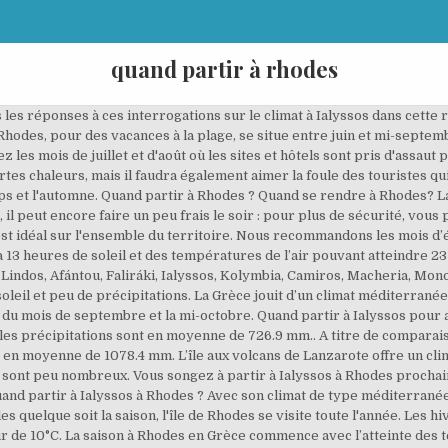
quand partir à rhodes
les réponses à ces interrogations sur le climat à Ialyssos dans cette 
des, pour des vacances à la plage, se situe entre juin et mi-septembre.
ez les mois de juillet et d'août où les sites et hôtels sont pris d'assaut 
rtes chaleurs, mais il faudra également aimer la foule des touristes 
ps et l'automne. Quand partir à Rhodes ? Quand se rendre à Rhodes? La 
, il peut encore faire un peu frais le soir : pour plus de sécurité, vou
est idéal sur l'ensemble du territoire. Nous recommandons les mois d
13 heures de soleil et des températures de l’air pouvant atteindre 23
 Lindos, Afántou, Faliráki, Ialyssos, Kolymbia, Camiros, Macheria, Mon
oleil et peu de précipitations. La Grèce jouit d’un climat méditerra
t du mois de septembre et la mi-octobre. Quand partir à Ialyssos pour av
les précipitations sont en moyenne de 726.9 mm.. A titre de compara
nt en moyenne de 1078.4 mm. L’île aux volcans de Lanzarote offre un clim
tes sont peu nombreux. Vous songez à partir à Ialyssos à Rhodes procha
and partir à Ialyssos à Rhodes ? Avec son climat de type méditerrané
es quelque soit la saison, l'île de Rhodes se visite toute l'année. Les 
de 10°C. La saison à Rhodes en Grèce commence avec l’atteinte des te