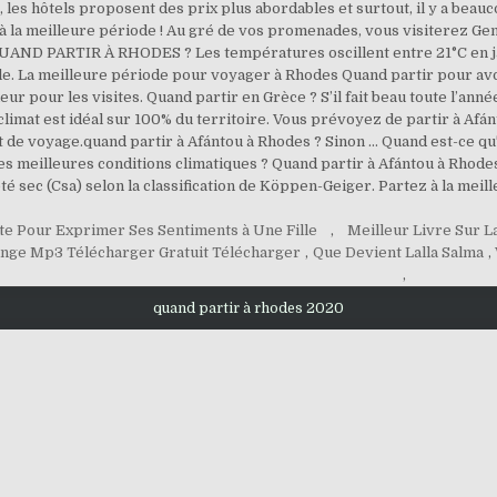
e, les hôtels proposent des prix plus abordables et surtout, il y a 
 à la meilleure période ! Au gré de vos promenades, vous visiterez Genn
. QUAND PARTIR À RHODES ? Les températures oscillent entre 21°C en 
'île. La meilleure période pour voyager à Rhodes Quand partir pour avo
eur pour les visites. Quand partir en Grèce ? S’il fait beau toute l’a
 climat est idéal sur 100% du territoire. Vous prévoyez de partir à Af
t de voyage.quand partir à Afántou à Rhodes ? Sinon … Quand est-ce qu'il
s meilleures conditions climatiques ? Quand partir à Afántou à Rhodes
 sec (Csa) selon la classification de Köppen-Geiger. Partez à la meill
te Pour Exprimer Ses Sentiments à Une Fille
,
Meilleur Livre Sur 
inge Mp3 Télécharger Gratuit Télécharger
,
Que Devient Lalla Salma
,
,
quand partir à rhodes 2020