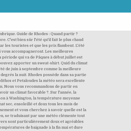
rubrique. Guide de Rhodes : Quand partir ?
 C'est bien sûr l'été qu'il fait le plus chaud
par les touristes et que les prix flambent. L'été
qui vous accompagneront. Les meilleures
période qui va de Pâques à début juillet est
s pouvez apporter un sweat-shirt. Quid du climat
’été de juin à septembre comme la meilleure
 degrés la nuit. Rhodes possède dans sa partie
olithos et Petaloudes la météo sera excellente
néen. Nous vous recommandons de partir en
oir un climat favorable ?. Sur l'année, la
ison à Washington, la température moyenne
at sec, ensoleillé et doux tous les mois de
inement et vous cherchez à savoir quelle est la
en, se traduisant par une météo clémente tout
hivers sont particulièrement doux et agréables
mpératures de baignade à la fin mai et dure