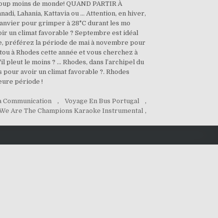
beaucoup moins de monde! QUAND PARTIR À
adi, Lahania, Kattavia ou … Attention, en hiver,
janvier pour grimper à 28°C durant les mo
ir un climat favorable ? Septembre est idéal
nnée, préférez la période de mai à novembre pour
ántou à Rhodes cette année et vous cherchez à
 pleut le moins ? ... Rhodes, dans l’archipel du
 pour avoir un climat favorable ?. Rhodes
eure période !
La Communication
,
Voyage En Bus Portugal
,
We Are The Champions Karaoke Instrumental
,