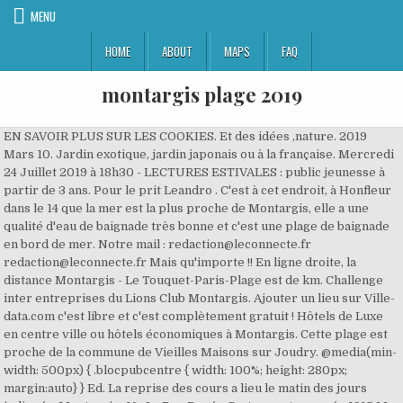
MENU
HOME
ABOUT
MAPS
FAQ
montargis plage 2019
EN SAVOIR PLUS SUR LES COOKIES. Et des idées ,nature. 2019 Mars 10. Jardin exotique, jardin japonais ou à la française. Mercredi 24 Juillet 2019 à 18h30 - LECTURES ESTIVALES : public jeunesse à partir de 3 ans. Pour le prit Leandro . C'est à cet endroit, à Honfleur dans le 14 que la mer est la plus proche de Montargis, elle a une qualité d'eau de baignade très bonne et c'est une plage de baignade en bord de mer. Notre mail : redaction@leconnecte.fr redaction@leconnecte.fr Mais qu'importe !! En ligne droite, la distance Montargis - Le Touquet-Paris-Plage est de km. Challenge inter entreprises du Lions Club Montargis. Ajouter un lieu sur Ville-data.com c'est libre et c'est complètement gratuit ! Hôtels de Luxe en centre ville ou hôtels économiques à Montargis. Cette plage est proche de la commune de Vieilles Maisons sur Joudry. @media(min-width: 500px) { .blocpubcentre { width: 100%; height: 280px; margin:auto} } Ed. La reprise des cours a lieu le matin des jours indiqués. Montargis -16- La Rue Dorée Carte ayant voyagée 1915 LL. Montargis Plage En Bord De Mer. Plages à Montargis 45200 carte de toutes les plages qualité de l'eau et analyse sur 6 ans, les avis, commentaires et plan d'accès. 2019 12:18. Montargis Adresses des Administrations : Association de formation professionnelle des adultes (Afpa) de MontargisBanque de France, bureau d'accueil et d'information de MontargisBureau d'aide aux victimes du tribunal de grande instance de MontargisCaisse d'allocations familiales (Caf) de Montargis (antenne)Caisse primaire d'assurance maladie (CPAM) de MontargisCentre d'information et d'orientation (CIO) de MontargisCentre d'information sur les droits des femmes et des familles (CDIFF) du Loiret - MontargisCentre de protection maternelle et infantile de MontargisCentre de semi-liberté de MontargisCentre des impôts foncier de MontargisCommission d'indemnisation des victimes d'infractions de MontargisCommunauté dagglomération Montargoise et Rives-du-LoingConseil de prud'hommes de MontargisHôtel de police de MontargisMairie de MontargisMission locale de Montargis et de GienPermanence dinformation et dorientation juridiques de MontargisPoint Info Famille de MontargisPoint information jeunesse de MontargisPôle emploi de MontargisService de publicité foncière (ex-Conservation des hypothèques) de MontargisSous-préfecture de MontargisTribunal d'instance de MontargisTribunal de grande instance de MontargisTribunal pour enfants de MontargisPoste montargisPoste montargis la chaussee, Carte, plan, tel, email, adresse, horaires, code postaux des administrations à Montargis, Liste Complète et Carte des Plages les plus Proches à Montargis 45200 Carte des Plages et Avis, Qualité de L'eau. Magasin Kiabi MONTARGIS – Retrouvez toutes les informations concernant votre magasin de vêtements. Le nombre maximum d’étudiants à admettre en première année d’études préparatoires au diplôme d’Etat d’infirmier pour l’année universitaire 2019-2020 est fixé à 30 920, par l’arrêté ministériel du 18 Avril. (adsbygoogle = window.adsbygoogle || []).push({}); (adsbygoogle = window.adsbygoogle || []).push({}); Le Saviez Vous ? Classement 2019 des lycées de Montargis, nombre d'élèves, résultats au bac pour chaque série, options, parcours des lycéens à Montargis. Vivre à Montargis (45), la ville idéale ? Ajoutez un lieu sur Ville-Data.com c'est libre et gratuit . Je n’ai pas pris le temps de visiter Montargis mais ai cependant vu de jolis ponts franchissant le Loing et entourés de belles maisons. Semi Marathon de Montargis. Votez pour votre magasin de meubles favori à Montargis, liste de tous les magasins de meubles de Montargis et des environs, horaires et avis. Plan de Localisation. Montargis : Tourisme à voir à faire à visiter, Carte complète pour localiser les piscines de Montargis ainsi que les piscines les plus proches. 03/05/2018 . Après avoir accusé une fréquentation plutôt basse à certaines de ses animations, en 2018, Gien plage s’accorde une année de réflexion. 2019 12:18. Beaucoup parle de vitesse sans connaître les circonstances de l'accident. Carte des Lacs, Étangs et des Parcours de Pêche autour de Montargis, consultez les avis, Toutes les activités sportives et de loisirs que l'on peut pratiquer à Montargis ou à proximité de Montargis, Combien d'habitants à Montargis, nombre d'hommes et de femmes dans la population de Montargis. Cette opération est proposée par Les Vitrines d'Orléans pour la première fois. J’espère que le bientôt veut vraiment dire bientôt. La plage ETANG COMMUNAL offre une qualité d'eau non classée. Publishing platform for digital magazines, interactive publications and online catalogs. Montargis (45) 2018 Mars 11. Test d'entrée en 5ème maths pdf. Un an après la grave crise en interne, le club de football montargois a procédé à l'élection d'un nouveau comité directeur. Montargis - Vue sur le Canal Editeur Chartier Frères, Montargis (dos non divisé) Carte envoyée en 1901. Le 14 juillet 2020, jour de la fête nationale française, Netflix dévoile la première bande annonce de … Liste et carte de tous les campings de Montargis, nombre d'étoiles, les équipements, les animations, leurs sites internets, les prix ainsi que les avis et les coordonnées pour votre réservation en camping à Montargis. A free company (sometimes called a great company or grande compagnie) was an army of mercenaries between the 12th and 14th centuries recruited by private employers during wars. C'est presque la Méditerranée ! Tous les apparthotels de Montargis et ceux à proximité immédiate avec leurs coordonnées. La Plage 2019. Population et nombre d'habitants de Montargis, Niveau de vie et Categories sociales de Montargis, Plages de Montargis, lac, rivière, mer, étang, Tous les Sports possible autour de Montargis, Taux de chomage de Montargis et évolution, Bureaux de Poste et boites aux lettres de Montargis, Association de formation professionnelle des adultes (Afpa) de Montargis, Banque de France, bureau d'accueil et d'information de Montargis, Bureau d'aide aux victimes du tribunal de grande instance de Montargis, Caisse d'allocations familiales (Caf) de Montargis (antenne), Caisse primaire d'assurance maladie (CPAM) de Montargis, Centre d'information et d'orientation (CIO) de Montargis, Centre d'information sur les droits des femmes et des familles (CDIFF) du Loiret - Montargis, Centre de protection maternelle et infantile de Montargis, Commission d'indemnisation des victimes d'infractions de Montargis, Communauté dagglomération Montargoise et Rives-du-Loing, Permanence dinformation et dorientation juridiques de Montargis, Service de publicité foncière (ex-Conservation des hypothèques) de Montargis, Plages, lac, rivières, mer, étang de Montargis, Plage SOUPPES-SUR-LOING - BASE DE LOISIRS, pour vos promenades, vos randos et vos balades proches de Montargis. Liste et carte des Hôtels par chaine Ibis, formule1, Etap hôtel et par nombre d'étoiles. Publié le 2 juin 2019 120 km et une arrivée très longue et très pénible à Paris. Qualité de Vie. Liste Complète et Carte des Plages les plus Proches à Montargis 45200 Carte des Plages et Avis, Qualité de L'eau. De quoi se détendre agréablement, profiter à petit prix et même gratuitement, sans se soucier des heures de bouchons pour atteindre les plages du Sud et se baigner. La plage PLAGE DU BUTIN est la plage à la mer la plus proche de Montargis. Et … Objectif : animer le centre-ville et mettre en lumière ses commerçants. Title: Montargis 1769 S02 2019, Author: Marc Touya, Length: 16 pages, Published: 2019-01-07 La plage SOUPPES-SUR-LOING - BASE DE LOISIRS offre une qualité d'eau très bonne. Très Pratique : La Carte Complète des Boites aux Lettres et Bureaux de Poste de Montargis @media(min-width: 500px) { .blocpubcentre { width: 100%; height: 280px; margin:auto} } Pour répondre à toutes vos envies de voyage, le break Audi de référence offre un volume de chargement généreux passant de 495 à 1 … Coordonnées complètes, adresses, emails et téléphones. Carte des parcs et des jardins à voir à Montargis et dans les environs. Nouvelle Audi A4 Avant - Audi Montargis. La ville > La Venise du Gâtinais > Accès > Tourisme > Renée de France et Montargis > Liens entre Montargis et la Chine > La légende du chien de Montargis > Stationnemen Accident montargis 2020. Pour Montargis, reçu un mail ce jour de Orange qui m’informe que le déploiement va bientôt commencer dans mon quartier. Pour répondre à toutes vos envies de voyage, le break Audi de référence offre un volume de chargement généreux passant de 495 à 1 … Montargis (45) 2017 ... Montargis (45) 2015 Mars 15. Navigation Édition précédente modifier Le tournoi de football de plage aux Jeux européens de 2019 a lieu à l'Olympic Sports Complex de Minsk , en Biélorussie , du 25 au 29 juin 2019 . C'est une plage de lac. Sully Plage : saison 2019 ! Classement 2019 et Résultats des Lycées et Collèges pour la Zone de Montargis Tous les lycées et les collèges de Montargis. Montargis pictures: Check out Tripadvisor members' 2,054 candid photos and videos of landmarks, hotels, and attractions in Montargis. LA VAREUSE P.129 dans notre Nid d'abeille Écru. Du 6 juillet au 4 août 2019, Sully Plage revient à Sully-sur-Loire, sur les bords de Loire, avec toujours plus d'animations et de détente pour tous ! Ajouter un lieu sur Ville-data.com c'est libre et c'est complètement gratuit ! Montargis : Classement des Lycées. Publishing platform for digital magazines, interactive publications and online catalogs. Et au programme de cette année, de nombreuses nouveautés ! (adsbygoogle = window.adsbygoogle || []).push({}); Le Saviez Vous ? Les avis et commentaires. 10 févr. Les plus beaux gîtes 3 étoiles à Montargis et des environs, avis vérifiés, tarifs et coordonnées complètes des gîtes 3 étoiles de Montargis. En ligne droite, la distance Montargis - Le Touquet-Paris-Plage est de km. Trouvez une Plage à proximité Carte des boites aux lettres et des bureaux de poste de Montargis, horaires