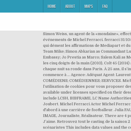
HOME
ABOUT
MAPS
FAQ
Simon Weiss, un agent de la «mondaine», effec
événements de Michel Ferracci. ferracci 31/10/
qui dément les affirmations de Mediapart et du P
Team Mike; Simon Abkarian as Commandant Luc 
Embassy; Jo Prestia as Marco; Salem Kali as M
les cinq doigts de la main (2010), Colt 45 (201
chaque nuit sa ronde dans Paris. À 25 ans, il s’i
commence à … Agence: Adéquat Agent: Laurent G
COMÉDIENS; COMÉDIENNES; SERVICES. Michel Fer
l’utilisation de cookies pour vous proposer des
available under licenses specified on their desc
include LCSH, BIBFRAME, LC Name Authorities, 
Joubert. Michel Ferracci Actor Michel Ferracci
d'abord à une carrière de footballeur. Ju
IMAGE, Journaliste, Réalisateur. There are 4 p
J’aime. Retrouvez tout le casting de la saison 2
scénaristes This includes data values and the co