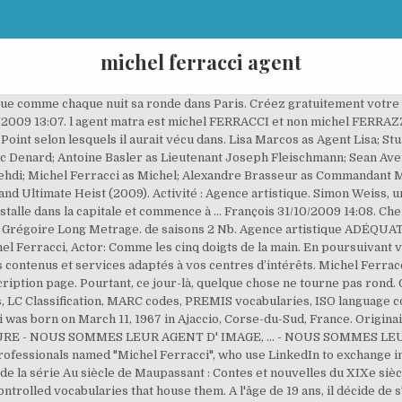
michel ferracci agent
tue comme chaque nuit sa ronde dans Paris. Créez gratuitement votre
2009 13:07. l agent matra est michel FERRACCI et non michel FERRAZZI.m
oint selon lesquels il aurait vécu dans. Lisa Marcos as Agent Lisa; Stu
Denard; Antoine Basler as Lieutenant Joseph Fleischmann; Sean Aver
ehdi; Michel Ferracci as Michel; Alexandre Brasseur as Commandant M
4) and Ultimate Heist (2009). Activité : Agence artistique. Simon Weiss
nstalle dans la capitale et commence à … François 31/10/2009 14:08. Chez 
régoire Long Metrage. de saisons 2 Nb. Agence artistique ADÉQUAT, Pa
racci, Actor: Comme les cinq doigts de la main. En poursuivant vot
 contenus et services adaptés à vos centres d’intérêts. Michel Ferracc
ription page. Pourtant, ce jour-là, quelque chose ne tourne pas rond. G
LC Classification, MARC codes, PREMIS vocabularies, ISO language cod
 was born on March 11, 1967 in Ajaccio, Corse-du-Sud, France. Origina
lia FAURE - NOUS SOMMES LEUR AGENT D' IMAGE, ... - NOUS SOMMES
rofessionals named "Michel Ferracci", who use LinkedIn to exchange in
 de la série Au siècle de Maupassant : Contes et nouvelles du XIXe siècle
ntrolled vocabularies that house them. A l'âge de 19 ans, il décide de s'