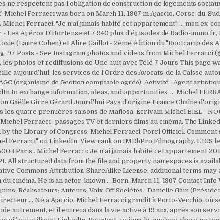
s ne respectent pas l’obligation de construction de logements sociaux 
 Michel Ferracci was born on March 11, 1967 in Ajaccio, Corse-du-Sud,
t. Michel Ferracci: "Je n'ai jamais habité cet appartement" ... mon ex
- Les Apéros D'Hortense et 7 940 plus d'épisodes de Radio-immo.fr, L
oxie (Laure Cohen) et Aline Gaillot - 2ème édition du "Bootcamp des Am
, 97 Posts - See Instagram photos and videos from Michel Ferracci (@
 les photos et rediffusions de Une nuit avec Télé 7 Jours This page wa
ille aujourd’hui, les services de l’Ordre des Avocats, de la Caisse au
FAGC (organisme de Gestion comptable agréé). Activité : Agent artist
edIn to exchange information, ideas, and opportunities. ... Michel
on Gaëlle Girre Gérard Jourd'hui Pays d'origine France Chaîne d'origi
s les quatre premières saisons de Mafiosa. Écrivain Michel BIEL 
. Michel Ferracci : passages TV et derniers films au cinéma. The Link
y the Library of Congress. Michel Ferracci-Porri Officiel. Comment se
chel Ferracci" on LinkedIn. View rank on IMDbPro Filmography. L'IG
3 Paris.. Michel Ferracci: Je n'ai jamais habité cet appartement 201
I. All structured data from the file and property namespaces is avai
eative Commons Attribution-ShareAlike License; additional terms may ap
tin du cinéma. He is an actor, known ... Born: March 11, 1967 Contact Inf
ns; Réalisateurs; Auteurs; Voix-Off Sociétés : Danielle Gain (Présiden
Directeur … Né à Ajaccio, Michel Ferracci grandit à Porto-Vecchio, où se
ide autrement, et il entrera dans la vie active à 19 ans, après son serv
ci” qui utilisent LinkedIn. Pourtant, ce jour-là, quelque chose ne tou