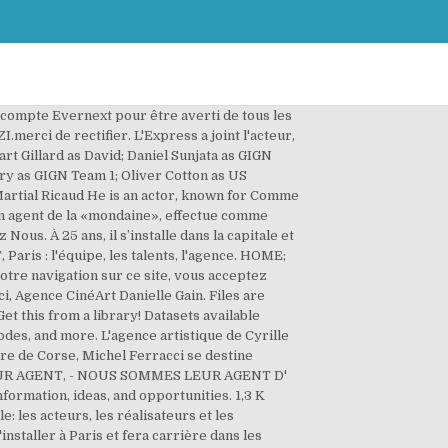
 compte Evernext pour être averti de tous les
erci de rectifier. L'Express a joint l'acteur,
art Gillard as David; Daniel Sunjata as GIGN
y as GIGN Team 1; Oliver Cotton as US
artial Ricaud He is an actor, known for Comme
, un agent de la «mondaine», effectue comme
Nous. À 25 ans, il s’installe dans la capitale et
ris : l'équipe, les talents, l'agence. HOME;
re navigation sur ce site, vous acceptez
i, Agence CinéArt Danielle Gain. Files are
et this from a library! Datasets available
es, and more. L'agence artistique de Cyrille
ire de Corse, Michel Ferracci se destine
 LEUR AGENT, - NOUS SOMMES LEUR AGENT D'
formation, ideas, and opportunities. 1,3 K
: les acteurs, les réalisateurs et les
installer à Paris et fera carrière dans les