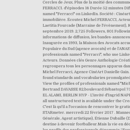
Cercles de Jeux. Plus de la moitié des commune
FERRACCI. d'épisodes 16 Durée 52 minutes Diff.
named "Ferracci" on LinkedIn. Société : Cinéar
immobilière. Écoutez Michel FERRACCI, Acteur 
Laetitia Fourcade (Marraine de l'évènement), K
septembre 2019. 2,725 Followers, 801 Following
informations de diffusion, les bandes-annonces,
Inaugurée en 1993, la Maison des Avocats accue
Populaire du Sud (agence avocats) et de l’ANA
professionals named "Ferracci", who use Link
Acteurs. Données clés Genre Anthologie Créati
regroupera tous les personnages apparus dan
Michel Ferracci, Agence CinéArt Danielle Gain
found standards and vocabularies promulgated b
View the profiles of professionals named "Mi
Bertrand DAVASSE 82,boulevard Sébastopol 7500
EL ALAMI, BERLIN HYP - L'invité d'Ingrid NAPP
all unstructured text is available under the Cr
C'est là qu'il a l'occasion de rencontrer le gra
STARmeter. mercredi 22 février 2017 . Mannequi
Générale, Agent artistique), Étienne Dubaille (
destine à devenir footballeur.Mais la vie en déc
les profils des professionnels dénommés “Ferrac