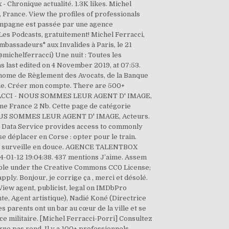
- Chronique actualité. 1.3K likes. Michel
 France. View the profiles of professionals
-compagne est passée par une agence
es Podcasts, gratuitement! Michel Ferracci,
bassadeurs" aux Invalides à Paris, le 21
michelferracci) Une nuit : Toutes les
s last edited on 4 November 2019, at 07:53.
tonome de Règlement des Avocats, de la Banque
ique. Créer mon compte. There are 500+
 FERRACCI - NOUS SOMMES LEUR AGENT D' IMAGE,
ne France 2 Nb. Cette page de catégorie
- NOUS SOMMES LEUR AGENT D' IMAGE, Acteurs.
ed Data Service provides access to commonly
 déplacer en Corse : opter pour le train.
S le surveille en douce. AGENCE TALENTBOX
4-01-12 19:04:38. 437 mentions J’aime. Assem
lable under the Creative Commons CC0 License;
ply. Bonjour, je corrige ça , merci et désolé.
o View agent, publicist, legal on IMDbPro
te, Agent artistique), Nadié Koné (Directrice
s parents ont un bar au cœur de la ville et se
ice militaire. [Michel Ferracci-Porri] Consultez
rne pas rond. Il y a 100+ professionnels