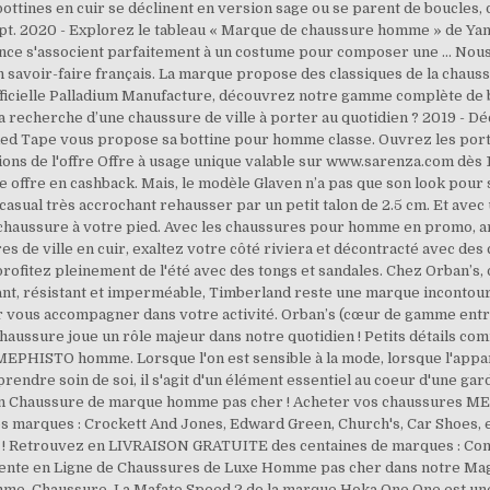
ttines en cuir se déclinent en version sage ou se parent de boucles, d
t. 2020 - Explorez le tableau « Marque de chaussure homme » de Yanni
égance s'associent parfaitement à un costume pour composer une … No
un savoir-faire français. La marque propose des classiques de la chau
officielle Palladium Manufacture, découvrez notre gamme complète de
la recherche d’une chaussure de ville à porter au quotidien ? 2019 - 
ed Tape vous propose sa bottine pour homme classe. Ouvrez les port
ions de l'offre Offre à usage unique valable sur www.sarenza.com dès 
offre en cashback. Mais, le modèle Glaven n’a pas que son look pour sé
n casual très accrochant rehausser par un petit talon de 2.5 cm. Et ave
t chaussure à votre pied. Avec les chaussures pour homme en promo, 
s de ville en cuir, exaltez votre côté riviera et décontracté avec des
ofitez pleinement de l'été avec des tongs et sandales. Chez Orban’s, 
ant, résistant et imperméable, Timberland reste une marque incontou
vous accompagner dans votre activité. Orban’s (cœur de gamme entr
 chaussure joue un rôle majeur dans notre quotidien ! Petits détails com
EPHISTO homme. Lorsque l'on est sensible à la mode, lorsque l'appar
e prendre soin de soi, il s'agit d'un élément essentiel au coeur d'une 
ection Chaussure de marque homme pas cher ! Acheter vos chaussures
. Nos marques : Crockett And Jones, Edward Green, Church's, Car Shoes
de ! Retrouvez en LIVRAISON GRATUITE des centaines de marques : Conve
e en Ligne de Chaussures de Luxe Homme pas cher dans notre Magasi
, Chaussure. La Mafate Speed 2 de la marque Hoka One One est une