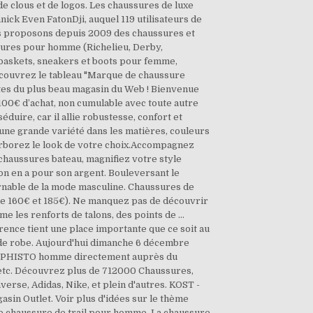
e clous et de logos. Les chaussures de luxe
ck Even FatonDji, auquel 119 utilisateurs de
us proposons depuis 2009 des chaussures et
ssures pour homme (Richelieu, Derby,
 baskets, sneakers et boots pour femme,
Découvrez le tableau "Marque de chaussure
es du plus beau magasin du Web ! Bienvenue
100€ d’achat, non cumulable avec toute autre
duire, car il allie robustesse, confort et
c une grande variété dans les matières, couleurs
arborez le look de votre choix.Accompagnez
 chaussures bateau, magnifiez votre style
on en a pour son argent. Bouleversant le
rnable de la mode masculine. Chaussures de
e 160€ et 185€). Ne manquez pas de découvrir
me les renforts de talons, des points de …
ence tient une place importante que ce soit au
garde robe. Aujourd'hui dimanche 6 décembre
 MEPHISTO homme directement auprès du
, etc. Découvrez plus de 712000 Chaussures,
rse, Adidas, Nike, et plein d'autres. KOST -
n Outlet. Voir plus d'idées sur le thème
 chaussure de trail pour homme. La chaussure