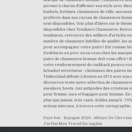
permet à chacun d'affirmer son style avec disc
baskets, bottines, chaussures de ville, mocas
préférés dans nos rayons de chaussures homme.
sont disponibles. Voir plus d'idées sur le th
disponibles chez Tendance Chaussures. Retrou
tendances, retrouvez des milliers d'articles su
matière de chaussure habillée de qualité, les 
pour accompagner votre paire ! Eté comme hiv
Doublures en porc ou en veau chez les marques
paire de chaussures homme doit vous offrir ! Bi
votre remboursement de cashback pourra vous ê
la basket streetwear : choisissez des paires i
Timberland débute à Boston en 1973 avec son c
découvrez toute notre sélection de chaussures
sneakers, boots. Aux antipodes des créations
pour femme, sacs et bagages pour homme. En c
plus que jamais, très vaste. Soldes jusqu'à -70
actions internes. À travers cette cartographie,
Pays-bas - Espagne 2020
,
Abbaye De Clervaux 
J'ai Fini Mon Travail En Anglais