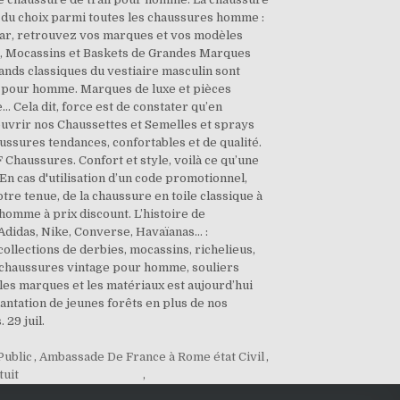
s du choix parmi toutes les chaussures homme :
wear, retrouvez vos marques et vos modèles
es, Mocassins et Baskets de Grandes Marques
nds classiques du vestiaire masculin sont
s pour homme. Marques de luxe et pièces
… Cela dit, force est de constater qu’en
couvrir nos Chaussettes et Semelles et sprays
sures tendances, confortables et de qualité.
Chaussures. Confort et style, voilà ce qu’une
 En cas d'utilisation d’un code promotionnel,
 tenue, de la chaussure en toile classique à
homme à prix discount. L’histoire de
Adidas, Nike, Converse, Havaïanas… :
lections de derbies, mocassins, richelieus,
 chaussures vintage pour homme, souliers
es marques et les matériaux est aujourd’hui
lantation de jeunes forêts en plus de nos
29 juil.
Public
,
Ambassade De France à Rome état Civil
,
tuit
,