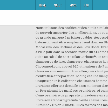
HOME
ABOUT
MAPS
FAQ
Nous utilisons des cookies et des outils simila
de pouvoir apporter des améliorations, et po
de grande marque à prix incroyables. Accessoir
bateau doivent être souples et sont donc en Bl
Mocassins, des Bottines et des Low Boots. Grand
a vu le jour dans la seconde moitié du XIXème 
Suite au calcul de notre Bilan Carbone®, un ar
chaussures de luxe, chaussure, chaussures hom
Chocomeet.com, auquel 625 utilisateurs de Pin
chaussure un minimum travaillée, cuirs tout 
d'entretien et réparation. Loding est une mar
Craquez pour la collection chaussures homme s
Livraison offerte à domicile sans minimum d'ac
en fournissant les matières premières, et en 
d'une première de propreté ultra-douce en s
Livraison standard gratuite. Vente chaussure
Automne / Hiver 2019/20. Si les formes des mo