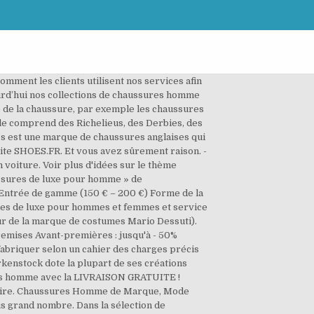
omment les clients utilisent nos services afin
urd’hui nos collections de chaussures homme
re de la chaussure, par exemple les chaussures
lle comprend des Richelieus, des Derbies, des
h’s est une marque de chaussures anglaises qui
site SHOES.FR. Et vous avez sûrement raison. -
voiture. Voir plus d'idées sur le thème
ussures de luxe pour homme » de
 Entrée de gamme (150 € – 200 €) Forme de la
res de luxe pour hommes et femmes et service
ur de la marque de costumes Mario Dessuti).
remises Avant-premières : jusqu'à - 50%
fabriquer selon un cahier des charges précis
kenstock dote la plupart de ses créations
es homme avec la LIVRAISON GRATUITE !
affaire. Chaussures Homme de Marque, Mode
s grand nombre. Dans la sélection de