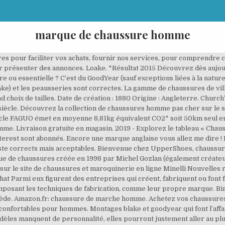
marque de chaussure homme
ires pour faciliter vos achats, fournir nos services, pour comprendre c
ur présenter des annonces. Loake. *Résultat 2015 Découvrez dès aujo
e ou essentielle ? C’est du GoodYear (sauf exceptions liées à la natu
ake) et les peausseries sont correctes. La gamme de chaussures de vi
 choix de tailles. Date de création : 1880 Origine : Angleterre. Churc
siècle. Découvrez la collection de chaussures homme pas cher sur le 
ticle FAGUO émet en moyenne 8,81kg équivalent CO2* soit 50km seul en 
me. Livraison gratuite en magasin. 2019 - Explorez le tableau « Cha
terest sont abonnés. Encore une marque anglaise vous allez me dire !
juste corrects mais acceptables. Bienvenue chez UpperShoes, chaussu
que de chaussures créée en 1998 par Michel Gozlan (également créate
ur le site de chaussures et maroquinerie en ligne Minelli Nouvelles 
hat Parmi eux figurent des entreprises qui créent, fabriquent ou font 
imposant les techniques de fabrication, comme leur propre marque. Bir
uède. Amazon.fr: chaussure de marche homme. Achetez vos chaussur
s confortables pour hommes. Montages blake et goodyear qui font l’
dèles manquent de personnalité, elles pourront justement aller au plu