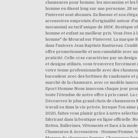
chaussures pour homme, les mocassins et les bo
homme en disent long sur une personne. 28 sep
Pinterest sont abonnés. Sa finesse et son él
accessoires empreints d'originalité autour d'
mocassins) au tarif unique de 180€. Boutique 
homme et enfant au meilleur prix. Vous êtes à 
homme" de Mourad sur Pinterest. La marque R
dans l'univers Jean Baptiste Rautureau. Condit
offre promotionnelle et non cumulable avec une 
praticité. Celle-ci se caractérise par un desig
et designs utilisés, vous trouverez forcémen
votre tenue professionnelle avec des chaussure
baroudeur avec des bottines de randonnée et pr
marché de la chaussure, avec ce modèle innov
Sport Homme Nous innovons chaque jour pour 
toute l’étendue de notre offre à prix cassé. La
Découvrez le plus grand choix de chaussures M
travail ou dans la vie privée, lorsque l'on aim
2020, faites vous plaisir grâce à notre sél
fabricant dans la boutique en ligne officielle
Bottes, Ballerines, Vêtements et Sacs à la mo
Chaussures & Accessoires - Homme/Femme. Vent
Marque de chaussure homme, Chaussures homme