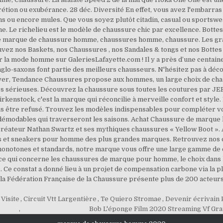
rétion ou exubérance. 28 déc. Diversité En effet, vous avez l'embarra
sins ou encore mules. Que vous soyez plutôt citadin, casual ou sports
 Le richelieu est le modèle de chaussure chic par excellence. Bott
ème marque de chaussure homme, chaussures homme, chaussure. Les gra
vez nos Baskets, nos Chaussures , nos Sandales & tongs et nos Botte
r la mode homme sur GaleriesLafayette.com ! Il y a près d’une centaine
anglo-saxons font partie des meilleurs chausseurs. N'hésitez pas à dé
er, Tendance Chaussures propose aux hommes, un large choix de chaus
 sérieuses. Découvrez la chaussure sous toutes les coutures par JEF 
rkenstock, c'est la marque qui réconcilie à merveille confort et style.
tre refusé. Trouvez les modèles indispensables pour compléter votre
ndémodables qui traverseront les saisons. Achat Chaussure de marque 
réateur Nathan Swartz et ses mythiques chaussures « Yellow Boot ». 
 et sneakers pour homme des plus grandes marques. Retrouvez nos col
 monotones et standards, notre marque vous offre une large gamme de
e qui concerne les chaussures de marque pour homme, le choix dans l
%. Ce constat a donné lieu à un projet de compensation carbone via la p
 la Fédération Française de la Chaussure présente plus de 200 acteurs. 
Visite
,
Circuit Vtt Largentière
,
Te Quiero Stromae
,
Devenir écrivain 
,
Bob L'éponge Film 2020 Streaming Vf Gra