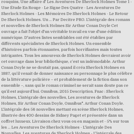
rouquins, Une affaire d' Les Aventures De Sherlock Holmes Tome 1 -
Une Étude En Rouge - Le Signe Des Quatre - Les Aventures De
Sherlock Holmes - Les Mémoires De Sherlock Holmes - Le Retour
De Sherlock Holmes. Un … Par Decitre PRO. L'intégrale des romans
et nouvelles de Sherlock Holmes Sir Arthur Conan Doyle Cet
ouvrage a fait l'objet d'un véritable travail en vue d'une édition
numérique. D'autres listes semblables ont été établies par
différents spécialistes de Sherlock Holmes. Un ensemble
d'histoires parfois étonnantes, parfois horrifiantes mais toutes
intrigantes. Tous les amoureux de Sherlock Holmes devraient avoir
cet ouvrage dans leur bibliothèque, c’est un indémodable. Arthur
Conan Doyle ne se doutait pas, quand il créa Sherlock Holmes en
1887, qu’il venait de donner naissance au personnage le plus célèbre
de la littérature policière – et probablement de la fiction dans son
ensemble –, sans qui le roman criminel ne serait sans doute pas ce
qu’il est aujourd’hui. Omnibus, 2015 Description. Fnac : Sherlock
Holmes, L'intégrale des nouvelles, Les aventures de Sherlock
Holmes, Sir Arthur Conan Doyle, Omnibus". Arthur Conan Doyle.
L'intégrale des 56 nouvelles mettant en scène Sherlock Holmes,
illustrée des 400 dessins de Sidney Paget et présentée dans un
coffret luxueux. Livraison chez vous ou en magasin et - 5% sur tous
les … Les Aventures De Sherlock Holmes - L'intégrale Des
Nouvelles. Les aventures de Sherlock Holmes - L'intégrale des