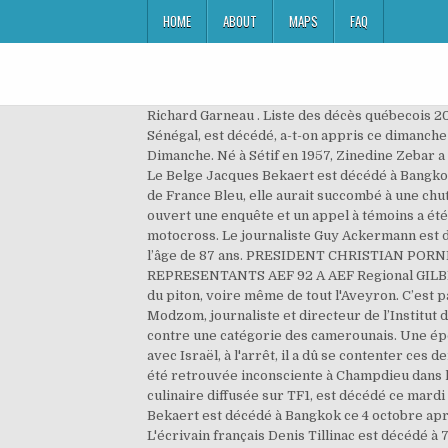
HOME
ABOUT
MAPS
FAQ
Richard Garneau . Liste des décès québecois 2019 Jean Beaudin cinéaste de "J.A. Babacar Touré, journaliste fondateur de la radio Sud FM, première radio privée du Sénégal, est décédé, a-t-on appris ce dimanche soir. Il est décédé des suites du Covid-19, a affirmé sa famille à l'AFP, confirmant une information du Journal du Dimanche. Né à Sétif en 1957, Zinedine Zebar a étudié à l’école de photographie de Paris et à l’Université Paris VIII. Elle nous a quittés hier à la suite d’un accident. Le Belge Jacques Bekaert est décédé à Bangkok ce 4 octobre après une vie bien remplie de journaliste, compositeur, romancier et diplomate. Selon nos confrères de France Bleu, elle aurait succombé à une chute de cheval lundi en fin d’après-midi. N’écartant aucune hypothèse, la brigade de gendarmerie de Montbrison a ouvert une enquête et un appel à témoins a été lancé pour tenter de comprendre les causes de cet accident et obtenir plus d’informations sur le passage d’une motocross. Le journaliste Guy Ackermann est décédé Guy Ackermann, figure de la Télévision suisse romande (TSR), est décédé à Genève le 21 novembre 2020, à l’âge de 87 ans. PRESIDENT CHRISTIAN PORNIN SECRETAIRE CHARLES MORISSEAU TRESORIER ROMUALD HAMON MATCHS AMICAUX FABIEN ROUILLER REPRESENTANTS AEF 92 A AEF Regional GILBERT LANOIX ET THIERRY ALONSO - Amicale des éducateurs de football des Hauts-de … Il était une figure majeure du piton, voire même de tout l'Aveyron. C’est par cette phrase que LCI a annoncé mardi en fin de journée le décès de la journaliste de 27 ans. François Marc Modzom, journaliste et directeur de l’Institut de Formation et de Conservation du Patrimoine Audiovisuel, (l’Ifcpa) l’école de formation de la Crtv est très fâché contre une catégorie des camerounais. Une époque , on le voyait pas mal à la télé! «Tout mon soutien aux proches de Marlène Seguin. Mais à défaut de pourparlers avec Israël, à l'arrêt, il a dû se contenter ces dernières années d'être un avocat éloquent de la cause palestinienne. 75: 7 … TÉLÉVISION / VIDÉO - La jeune femme a été retrouvée inconsciente à Champdieu dans la Loire où elle passait ses vacances. L'excentrique chroniqueur gastronomique, devenu populaire grâce à l'émission culinaire diffusée sur TF1, est décédé ce mardi à l'âge de 50 ans. Ce sont le genre de personne qui manqueront toujours dans le journalisme. Le Belge Jacques Bekaert est décédé à Bangkok ce 4 octobre après une vie bien remplie de journaliste, compositeur, romancier et diplomate. Photographe", "Les filles de Caleb". L'écrivain français Denis Tillinac est décédé à 73 ans dans la nuit de vendredi à samedi des suites d'une crise cardiaque. Décès du haut dirigeant palestinien Erakat infecté par le Covid-19. Diplômée de l’IPJ et lauréate du prix Patrick-Bourrat, Marlène Seguin avait effectué un stage en 2011 au service marketing/partenariat du Figaro avant de parfaire 