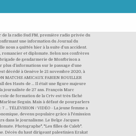
 La famille Lefevre, gagnante de «La France a un incroyable talent»: «On veut faire un album». 91 (en) 7 janvier: Jiřina Jirásková (en) Actrice tchèque, présidente du comité tchèque de l'UNICEF. 2019 Journaliste. Jeudi 4 Juin 2020. La journaliste et biographe Geneviève Moll est décédée mardi matin dans un hôpital normand, a annoncé France Télévisions où elle avait passé 26 ans de carrière. décédé samedi des suites d'un cancer foudroyant à l'age de 44ans. Il est décédé des suites d’une insuffisance rénale, alors qu’il avait 68 ans. Elle reste pour toute la rédaction de LCI une grande professionnelle, une amie», a réagi Thierry Thuillier, directeur général de la chaîne d’information en continu. "Ses conseils nous ont été précieux pour la relance de l'Express", a-t-il ajouté. Le football marocain est en deuil ! Babacar Touré, journaliste fondateur de la radio Sud FM, première radio privée du Sénégal, est décédé, a-t-on appris ce dimanche soir. Il avait dirigé le mensuel axé sur le bien-être et le développement personnel pendant 10 ans, le transformant en publication à succès, déclinée à l'étranger. Un bureau de dépouillement situé dans l'aire urbaine de Phoenix, en Arizona, a dû brièvement suspendre son activité, tandis que les journalistes de Fox News étaient évacués, sous la pression de militants pro-Trump. ... Journaliste, Fondateur de l‘Hebdomadaire ‘’ Le Citoyen’’, ancien membre du Bureau Exécutif de l’AGEPI, Ex-Technicien à la RTG et dernièrement Membre du Conseil National de la Transition. Philippe Vecchi est décédé mardi 24 octobre, le corps du journaliste a été retrouvé sans vie par ses parents à son domicile de Roanne. Saëb Erakat, décédé mardi, à 65 ans, du nouveau coronavirus, était officiellement le négociateur en chef des Palestiniens. Jean-Michel Cadiot, un journaliste de passion. Le journaliste Emmanuel Maubert, ancien chroniqueur de l'émission de France 5 C à vous et Touche pas à mon poste!, est décédé ce mardi à l'âge de 51 ans. Il est également l'auteur d'une vingtaine d'essais, dont "80 ans, un certain âge", sur la vieillesse, paru début 2019. Il est décédé à l'âge de 56 ans. Jack Steinberger est un des géants de la physique des particules du XX e siècle. 91 (en) 7 janvier: Jiřina Jirásková (en) Actrice tchèque, présidente du comité tchèque de l'UNICEF. C’était notre consœur, c’était notre amie et la rédaction de LCI et de TF1 sont très tristes et pensent très fort à ses parents, à son frère et à tous ses proches», a déclaré le présentateur non sans une certaine émotion. Défenseur de la culture et de la langue occitane, porte-parole des arts, artiste lui-même autant que connaisseur éclairé de la quille de huit, René Duran s'est éteint ce dimanche à l'âge de 78 ans. Le séisme a … Saëb Erakat, décédé mardi, à 65 ans, du nouveau coronavirus, était officiellement le négociateu