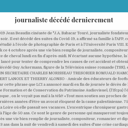
journaliste décédé dernierement
son anglais à Austin et de rejoindre LCI en 2014 où elle a couvert de nombreux événements et participait activement aux éditions spéciales des Grands Prix hippiques, ainsi qu’au magazine 24 heures en questions. Jean-Michel Cadiot, un journaliste de passion. Celui qui fut aussi journaliste et responsable d'une maison d'édition a signé plus de soixante d'ouvrages (romans, récits, essais, nouvelles, poésies, etc), dont son dernier «Dictionnaire amoureux du Général (De Gaulle)» aux éditions Plon (2020). 81 (en) 7 janvier: Émile Koehl: Homme politique français, ancien député de la 1 re circonscription du Bas-Rhin. En résumé, il ressort en moyenne qu’un quart des Européens reconnaît avoir eu un contact direct avec un être décédé. Au moment de fermer le journal de 20 heures de TF1, Julien Arnaud avait réservé quelques mots à Marlène Seguin. Rodez. Il est décédé à l'âge de 69 ans. Mohamed Abarhoun est décédé ce mercredi 2 décembre en Turquie, à l’âge de 31 ans. Jean Mamère, journaliste du service des Sports de France 2, est . Issuu is a digital publishing platform that makes it simple to publish magazines, catalogs, newspapers, books, and more online. Home / Avis de Deces / Le Journaliste ELHADJI SIAKA KOUYATE est décédé. Publié le 19/12/2020. Pour les États-Unis, les estimations, prudentes, annoncent 20% de réponses positives à la question. Il avait également présidé pendant quinze ans l’European Rugby Cup. Après un passage aux Etats-Unis, il décide de voler de ses propres ailes en créant son entreprise de presse, en 1967 en créant L'Expansion, qui devient un groupe puissant et incontournable de la presse économique (L'Entreprise, La Vie financière, La Lettre de l'Expansion, La Tribune...). Il combattait un cancer du pancréas depuis près de deux ans. Publié le 19/12/2020 . Marlène Seguin, journaliste de LCI, décède à 27 ans à la suite d’une chute de cheval Par Emilie Geffray Mis à jour le 23/08/2017 à 15:05 Psychologies pendant plus de 10 ans. Alertés, les secours ont tenté de la réanimer pendant plusieurs dizaines de minutes mais en vain. ... Notre confrère Jean-Michel Cadiot est décédé le 1er juin, après une importante et grave opération du cœur. Né dans une célèbre famille de presse aux côtés notamment de son frère Jean-Jacques, fondateur de L'Express, Jean-Louis Servan-Schreiber était un "journaliste et essayiste à la curiosité insatiable", a indiqué Psychologies magazine sur son site. Consultez l’ensemble des articles, reportages, directs, photos et vidéos de la rubrique Disparitions publiés le samedi 19 décembre 2020. Elle n’avait que 27 ans. Quelques minutes plus tard, Michel Denisot et Marc-Olivier Fogiel ont également tenu à rendre hommage à la journaliste sur Twitter. 75: 7 … Jean Mamère, journaliste du service des Sports de France 2, est décédé samedi des suites d'un cancer foudroyant à l'age de 44ans. Il avait notamment travaillé pour les émissions emblématiques «Continents sans visa» et «Temps Présent» et collaboré activement aux émissions religieuses. 15/12/20 0 commentaire 532 partages. Né le 31 octobre 1937 à Boulogne-Billancourt, Jean-Louis intègre, comme journaliste, à sa sortie de Sciences-Po en 1960, le quotidien économique Les Echos, cofondé par son père, avant de rejoindre L'Express de son frère. Malgré la maladie dont il avait appris l'existence le 12 août 2013, M. Ladouceur n'a jamais baissé les bras Deux véhicules se sont percutés dimanche 24 juin au carrefour de deux départementales à Melleran (Deux-Sèvres). Il avait 53 ans. Né à Sétif en 1957, Zinedine Zebar a étudié à l’école de photographie de Paris et à l’Université Paris VIII. Saëb Erakat, décédé mardi à 65 ans du nouveau coronavirus, était officiellement le négociateur en chef des Palestiniens. Journaliste français, animateur de radio et de télévision et producteur de télévision, connu pour avoir été animateur sur Canal+ en animant l'émission culte «Nulle part ailleurs» pendant 3 ans. ILove You coiffure :sur le tournage de la fiction hors norme de Muriel Robin, Muriel Robin: «Le casting d’ILove You coiffure est un mélange de genres qui me ressemble», L’extinction de voix de Jean-Pierre Foucault, le discours de Miss Aquitaine... Ce qu’il faut retenir de Miss France 2021, Pourquoi M6 a décidé de boycotter «Touche pas à mon poste»,