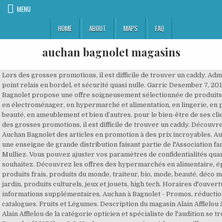
MENU
HOME
ABOUT
MAPS
FAQ
auchan bagnolet magasins
Lors des grosses promotions, il est difficile de trouver un caddy. Admirez. Le point relais en bordel, et sécurité quasi nulle. Garric Desember 7, 2013. Auchan Bagnolet propose une offre soigneusement sélectionnée de produits de qualité en électroménager, en hypermarché et alimentation, en lingerie, en produits de beauté, en ameublement et bien d’autres, pour le bien-être de ses clients. Lors des grosses promotions, il est difficile de trouver un caddy. Découvrez chez Auchan Bagnolet des articles en promotion à des prix incroyables. Auchan est une enseigne de grande distribution faisant partie de l'Association familiale Mulliez. Vous pouvez ajuster vos paramètres de confidentialités quand vous le souhaitez. Découvrez les offres des hypermarchés en alimentaire, épicerie, produits frais, produits du monde, traiteur, bio, mode, beauté, déco maison, jardin, produits culturels, jeux et jouets, high tech. Horaires d'ouverture et informations supplémentaires, Auchan à Bagnolet - Promos, réductions et catalogues. Fruits et Légumes. Description du magasin Alain Afflelou à Bagnolet Alain Afflelou de la catégorie opticien et spécialiste de l'audition se trouve à Bagnolet (93170) au C.C. Un des rares magasins où les resquilleurs sont recalés ! Un résultat incohérent ? L'enseigne est fondée et dirigée par Gérard Mulliez en 1961 jusqu'en 2006. Av du général De Gaull, etc. Ces commerces providentiels sont nombreux dans les environs de Bagnolet et vous ôteront bien des épines du pied. supermarchés, hypermarchés . Vous désirez en découvrir plus sur la boutique où vous comptez aller pour faire votre shopping ? Leers, Le Pontet, Saint Genis, Perpignan, Strasbourg, Villeneuve 2, Nice, Mériadeck, La Défense, Saint Priest, Calluire, Vélizy, Cergy, Vélizy, Cergy, Bagnolet, Marseille, Toulouse, Creil, Val Europe, Kremlin Bicetre, Martigues. Un des rares magasins où les resquilleurs sont recalés ! Client, démerde toi. Auchan Avenue Du Général De Gaulle Horaires d’ouverture Auchan Avenue Du Général De Gaulle 26 à Bagnolet. Le centre commercial dispose d'un peu plus de 60 boutiques et d'un magasin Auchan. Les hypermarchés Auchan vous proposent un large choix de produits: pour la maison, le jardin, des produits culturels, high-tech mais aussi des produits frais et traiteur. Postulez dès maintenant et trouvez d'autres jobs sur Wizbii En avril 2019, le groupe informe qu’il va céder 21 sites en France [31]. Manteaux & blousons. Carte cadeau . Auchan - Bel Est : ses horaires, ses coordonnées et ses infos pratiques. nos magasins sont ouverts + d'infos. Femmes enceintes, utilisez les caisses prévues ! C'est mon magasin. Foot Locker, André et Minelli chausseront les familles avec goût. Le rayon est construit autour de sept espaces spécifiques : les produits du quotidien, les produits de saison, le bio, les exotiques, les légumes anciens, les produits locaux et les petits prix à moins d’1 €. Découvrez les offres des hypermarchés en alimentaire, épicerie, produits frais, produits du monde, traiteur, bio, mode, beauté, déco maison, jardin, produits culturels, jeux et jouets, high tech. Localisez l'Opticien AFFLELOU le plus proche, C.C. Dimanche 06 décembre 2020. Lors des grosses promotions, il est difficile de trouver un caddy. Cadeaux dernières minutes Retrait 1H en magasin. Horaires d’ouverture Auchan à Bagnolet. Plus d’informations sur Auchan. La ville possède un petit capital architectural qui s'articule autour du château de l'étang et d'édifices religieux mais elle dispose également d'un patrimoine naturel qui se traduit par le jardin des Buttes et le parc du château. Electro Dépôt à Bagnolet - Seine-Saint-Denis : horaires, coordonnées et itinéraire de votre magasin d'électroménager et multimédia à prix bas ! Auchan, c’est une histoire d’amour fou avec les bagnoletais. Postulez dès maintenant et trouvez d'autres jobs sur Wizbii Magasin Auchan BAGNOLET. Auchan est une chaîne de distribution commerciale française fondée par Gérard Mulliez en 1961. Brico Pro. Les supermarchés qui ouvrent leurs portes le dimanche sont toujours activement recherchés et mieux vaut connaitre leur adresse précise avant d'en avoir besoin de toute urgence. [29] L'ouverture du premier Auchan Minute se fera à Villeneuve-d'Ascq, dans les Hauts de France [30]. Magasins Auchan à Bagnolet : Horaires, téléphone et adresses . Il n’y a pas de question bête ! Les femmes, les hommes et les enfants renouvelleront leur garde-robes à travers les boutiques Caroll, Naf Naf, Morgan, Celio, Chevignon, Jules, Sergent Major, Du Pareil au Même et Tape à l'œil. Le nombre de ses hypermarchés a atteint 126 en France l’année dernière. bernard has 1 job listed on their profile. Le point relais en bordel, et sécurit é quasi nulle. SARROLA-CARCOPINO. Un des rares magasins où les resquilleurs sont recalés ! Besoin d’aide ? Auchan Bagnolet propose une offre soigneusement sélectionnée de produits de qualité en électroménager, en hypermarché et alimentation, en lingerie, en produits de beauté, en ameublement et bien d’autres, pour le bien-être de ses clients. Le point relais en bordel, et sécurité quasi nulle. Retrait en 1h électro high tech, Service traiteur, Vente et réparation électroménager, Service photo, Solutions de financement, Point relais colis, Caisse Rapid, Galerie marchande, Parking gratuit, Distributeur de billets, Accès handicapé, Produits braille, Produits : 26 Avenue du général De Gaulle, Bagnolet, France. Consultez également les champs réservés aux nocturnes et aux ouvertures du dimanche pour plus d'informations. Auchan - Bel Est : ses horaires, ses coordonnées et ses infos pratiques. Related Searches. 26 av Gén de Gaulle, 93170 BAGNOLET, voir sur la carte. Vous trouverez ici tous les magasins de Auchan à Bagnolet. Cadeaux cocooning. Magasin Auchan Avenue du Général de Gaulle à Bagnolet. Poisson. Alucinantes los precios en París en comparación con España. Retrouvez les catalogues et promotions des magasins Auchan. Mentions légales - Réalisation Présentation des approvisionnements et de la logistique AUCHAN : Envoyez-nous un mail. Client, démerde toi. Accueil :: ... Réservez en magasin votre commande prête dans la journée en savoir + Livraison gratuite en magasin sans minimum d'achat. Lors des grosses promotions, il est difficile de trouver un caddy. Localisez l'Opticien AFFLELOU le plus proche, C.C. Vous trouverez certainement un magasin Auchan à Bagnolet. Solution de paiement En 3 ou 4 fois sans frais par carte bancaire en savoir + On a le droit de se tromper Retours gratuits sous 30 jours. Découvrez le fameux houmous venu du pays du Cèdre! Les catalogues Auchan proposent un large choix … Auchan Traiteur Voir le site. Centre E. LECLERC Centre Commercial GRAND AJACCIO BALÉONE - 20167 SARROLA CARCOPINO Ouvert du lundi au samedi de 9h00 à 21h00 Dimanche fermé • GRAND-EST. Nous rendons l'accès à Auchan Bagnolet plus facile, c'est pourquoi plus de 865 millions d'utilisateurs, y compris les utilisateurs de Bagnolet, ont choisi Moovit comme la meilleure application de transports en commun. We would like to show you a description here but the site won’t allow us. Accédez aux informations sur le magasin (adresse, horaires, web et promos en cours) en cliquant sur l'adresse ou le nom du magasin. Supermarchés. Le centre commercial Bordeaux Lac représente 130 boutiques ainsi qu'un hypermarché Auchan et un magasin Ikea. Les rayons de mon magasin BAGNOLET. Sell Apartment France : 2 Millions | Rent Apartment F2 France : | Sell Villa Skikda Skikda : 1 Millions | Rent Apartment F2 Bejaia Bejai : 40000 DZD | Swap Solene P. July 23, 2012. Elle doit assurer la maîtrise foncière de l'environnement commercial des hypermarchés13. Trouvez les horaires d'ouverture pour Auchan BAGNOLET, 26 avenue du général De Gaulle, 93170, Bagnolet et vérifiez d'autres détails aussi, tels que: la carte, le numéro de téléphone, le site Internet. En moyenne, l’UFC-Que Choisir enquête 4 000 magasins drives et relève 300 000 prix. 3.3. Prestations : 1 Auchan Bagnolet Paris Auchan Bagnolet Paris 16 avis. CDI : Employ%C3%A9 magasin H/F chez Auchan Retail Fr à Bagnolet. BAGNOLET. Cadeau original. Les rayons de mon magasin BAGNOLET. Accédez aux informations sur le magasin (adresse, horaires, web et promos en cours) en cliquant sur l'adresse ou le nom du magasin. Auchan BAGNOLET : catalogue et horaires magasin en lign . Venden croissants a montones y están muy buenos. Auchan, c’est une histoire d’amour fou avec les bagnoletais. Centre commercial Bel Est à Bagnolet - Acccès métro Ligne 3. Rendez-vous en magasin pour retirer votre commande traiteur Quels que soient les produits composant votre commande (pains surprise, fromage, gâteaux), votre colis sera disponible en un point retrait unique. Dimanche 13 décembre 2020. lire plus. Les services de mon magasin BAGNOLET. Ouverture exceptionnelle. Alle 29 Fotos, die von 1.801 Besuchern bei Auchan aufgenommen wurden, anzeigen. Ouverture exceptionnelle. Get directions. Un des rares magasins où les resqui