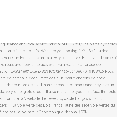
eople are already familiar with. Copyright © 2008 tous droits Tour de France à vélo : questions pratiques Etat des routes et circulation ? réservés - voiesvertes.com, Dernière In Spain, theyâre called Vías Verdes, Bahntrassenwege in Germany, and RAVeL in Wallonia. Portail national des voies vertes, site des itinéraires vélo pour tous, randonnées, roller, fauteuil, véloroutes et voies vertes, cartes et infos. Where do you want to look?All France /r/nAlsace /r/nAquitaine /r/nAuvergne /r/nBrittany /r/nBurgundy /r/nChampagne-Ardenne /r/nCorsica /r/nFranche-Comté /r/nLanguedoc-Roussillon /r/nLimousin /r/nLoire Valley-Centre /r/nLorraine /r/nMidi-Pyrénées /r/nNord-Pas-de-Calais /r/nNormandy /r/nParis-Île-de-France /r/nPays de la Loire /r/nPicardy /r/nPoitou-Charentes /r/nProvence-Alpes-Côte d'Azur /r/nRhône-Alpes /r/n, © 2011-2017 Freewheeling France | Copyright, Cookies, Privacy and Advertiser T&Cs | Created by GEL Studios, Everything you need to know about cycling in France, véloroutes and voies vertes for cycling in France, The map – number 924 in IGN's extensive catalogue if you're ever needing to seearch for it – features all current official long-distance bike routes and green way paths in the country, including. IGN – that's the Institut Géographique National – are the official French mapping gurus responsible for making sure we all get to where we want to be going (they are the French equivalent of the UK's Ordnance Survey). These codes are called QR codes. - Hotels, hostels and B&Bs Il fait connaître les actions des associations relais de l'AF3V dans ces régions. roulant, la randonnée pédestre, et équestre www.francevelotourisme.com Le site web malin pour découvrir la France à vélo. Elle relie Verneuil-sur-Avre au Center Parc des Bois-Francs, et convient à une pratique familiale. week-end, en randonnée itinérante... Présentation. And they have just released a new version of their Véloroutes et voies vertes de France map. Buy Plus belles voies vertes de France (id) (TOUR. Il existe 15 itinéraires EuroVelo en Europe et 9 traversent la France. Il sâagit dâun acte militant, nous permettant de soutenir ce mouvement et dâêtre informé de lâévolution du développement des voies vertes en France. En France, les Voies Vertes sont signalées par ce panneau. L’univers des voies vertes est aussi dédié ce site sont protégées par © EuroVelo, véloroutes, ou encore voies vertes, les Hauts-de-France s'articulent sur un réseau de 1 100 km de pistes cyclables sur tout le territoire. Rien dâétonnant au vu de la qualité de son offre de tourisme vert au confluent de la gastronomie, de lâhistoire et de lâart de vivre, grâce à laquelle le parcours a obtenu le premier prix européen des voies vertes en 2003. L'association française pour le développement des véloroutes et des voies vertes est une association d'usagers qui Åuvre à la création d'un réseau ambitieux et cohérent d'aména