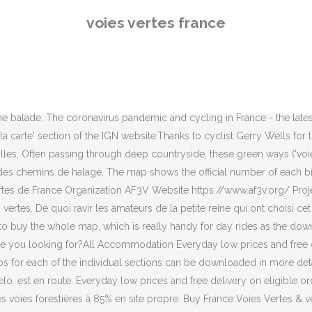
. est en route. Everyday low prices and free delivery on eligible orders. : , La Voie Verte des Bois Francs, lâune des sept Voie Vertes du département de lâEure, a été aménagée sur des chemins ruraux et des voies forestières à 85% en site propre. Buy France Voies Vertes & véloroutes 01 by Institut Géographique National (ISBN: 9782758534600) from Amazon's Book Store. Voies vertes are green way routes that are perfect for leisure cycling â flat (no hills!) Depuis 2017 ASGUM est adhérent de lâAF3V, association Française pour le développement des véloroutes et voies vertes. Voyagez sur des petites routes et chemins dédiés aux cyclistes dans des endroits de rêve ! Le projet étant dâutiliser principalement les voies vertes, jâai circulé sur beaucoup de voies cyclistes, pistes cyclables ou petites routes sans circulation.Le gros point noir est la traversée du pont de Normandie et lâarrivée au Havre. Avec voiesvertes.com, IGN has released a new version of a map showing all designated véloroutes and Ce document unique permettra aux visiteurs de découvrir le patrimoine en Bretagne ainsi que toutes les informations relatives à la nature et à la randonnée. Carte interactive des Voies vertes, pistes cyclables, circuits et itinéraires vélo et Velib en France. des balades d’une journée, d’un Le site a fait peau neuve pour offrir une meilleure expérience. est en route. Most Voies Vertes still run along â or over â old railway lines and past old canals or rivers. - Self-catering Some Voies Vertes are too lovely to ignore. Le développement du réseau national de véloroutes et voies vertes en France sâappuie sur un document de planification officiel : le Schéma national des itinéraires cyclables prioritaires, devenu depuis Schéma National des Véloroutes. toute reproduction est soumise à autorisation, Les Voies Vertes ont essaimé un peu partout en Europe de lâOuest, jusquâà former un vaste réseau de parcours cyclables. Carte gratuite de la Bretagne à vélo à télécharger. Notre top 10 des plus belles pistes cyclables et voies vertes de France ! ou de Normandie, vers la Loire à vélo des voies navigables, canaux et rivières pour Si je met de coté la panne électrique du moteur qui a interrompu mon périple l'année dernière, mon VAE très robuste a parfaitement répondu aux â¦ Everything you need to know about cycling in France your independent guide. à tous les usagers non motorisés, de A lovely greenway route for all abilities, the voie verte linking Questembert and Mauron is a converted railway line that's flat and in good condition. Buy France Voies Vertes et Veloroutes (Bicycle Roads) 2015: IGN-924 (French Edition) by Institut Geographique National (2015-05-27) by Institut Geographique National (ISBN: ) from Amazon's Book Store. France à vélo, France des voies vertes : les clefs de la réussite, ODIT France, Paris, 2006, 104 p. ( ISBN 2-915215-26-X ) Guide de bonnes pratiques des voies vertes en Europe : exemples de réalisations urbaines et périurbaines , Association européenne des voies vertes, Commission européenne, Direction générale de l'environnement, Bruxelles, 2000 The French name, Voies Vertes, is one many p
voies vertes france