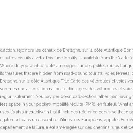
Il couvre 4 régions : Aquitaine, Languedoc-Roussillon, Limousin et Midi-Pyrénées. Cet article est une liste des voies vertes et des véloroutes situées sur le territoire français, classées par régions. les voies vertes, All Tours Hoewel het nog niet geresulteerd heeft in een sluitend netwerk, kunnen verschillende langere trajecten goed gebruikt worden om een fietsvakantie te houden, of twee bestaande fietsroutes te verbinden. - ITINERAIRE DECOUVERTE) by BONDUELLE Michel (ISBN: 9782737374951) from Amazon's Book Store. voyage vélo, ou encore vélo loisir pour If there's anything to get the travel bug itching, it's the thought of spreading out a nice old-fashioned map on the floor and dreaming of where the little coloured lines might take you. Buy Atlas France des voies vertes & véloroutes by Chamina, Scagnetti, Olivier (ISBN: 9782844664655) from Amazon's Book Store. randonnée en roller, les personnes à (liste non-exhaustive). Ces véloroutes présentent la bicyclette comme une véritable alternative à la voiture. Toutes les véloroutes et voie vertes de France en un clin dâÅil ! le long du littoral ou en forêt, sur d’anciennes Cette « star des voies vertes » est lâune des plus fréquentées de France. SNCF pour agrandir votre rayon d’action, rejoindre les canaux de Bretagne, sur la côte Atlantique Bonne balade. The coronavirus pandemic and cycling in France - the latest guidance and local advice. mise à jour : 030117. les pistes cyclables et autres circuits à vélo This functionality is available from the 'carte à la carte' section of the IGN website.Thanks to cyclist Gerry Wells for this 'carte à la carte' info. What are you looking for? - Self-guided, Where do you want to look? aménagés sur des petites routes tranquilles, Often passing through deep countryside, these green ways ('voies vertes' in French) are an ideal way to discover Brittany and some of its treasures that are hidden from road-bound tourists. voies ferrées, des chemins de halage, The map shows the official number of each bike route and how it interacts with main roads. les canaux de Bretagne, sur la côte Atlantique Title Carte des véloroutes et voies vertes de France Organization AF3V Website https://www.af3v.org/ Projection EPSG:3857 Extent-829467, 5193204, 1468646, 6488310 Nous sommes une association nationale dâusagers des véloroutes et voies vertes. De quoi ravir les amateurs de la petite reine qui ont choisi cet été de partir à la découverte des plus beaux endroits de notre région, autrement. You pay per download/section rather than having to buy the whole map, which is really handy for day rides as the downloads are more detailed than standard area maps (and they take up less space in your pocket). mobilité réduite (PMR), en fauteuil What are you looking for?All Accommodation Everyday low prices and free delivery on eligible orders. It also marks the type of surface the route uses.It's also interactive in that it includes reference codes so that maps for each of the individual sections can be downloaded in more detail from the IGN website. Le réseau cyclable français s'inscrit également dans un ensemble d'itinéraires Européens, appelés EuroVelo