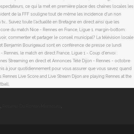
s
,
Résumé Du Roman Maïmouna
,