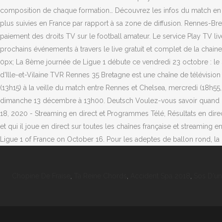
Chopine De Fraise
,
Ta Reine Chords
,
Accident Spa 2018
,
Sos D'un