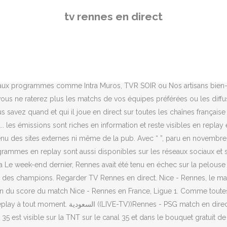
rs 1987 sous le nom de TV Rennes, la TVR-Rennes 35 Bretagne actuelle est une chaîne de télévision dédiée à la région. سورية الإمارات Rennes - Bordeaux - novembre 20, 2020 - Streaming en direct et Programmes Télé, Résultats en direct, Infos et Vidéos :: Live Soccer TV TVR Rennes 35 Bretagne est visible en live streaming depuis le site officiel tout comme le replay des émissions afin de découvrir les prochains évenements, idées de sorties, actualité, météo... dans la ville et la région bretonne. Derniers de leur groupe en C1, avec un seul point, les… Ligue 1 > NIMES - RENNES streaming:: voir match en direct gratuit Voir Nimes Rennes en live streaming sur internet depuis le service de TV direct que Trouver des informations sur l'événement et les billets. ليبيا FootAZ, votre spécialiste des programmes de foot TV en VF pour Rennes - Krasnodar : Le guide des chaines fiable pour toutes les retransmissions en direct du match Rennes (Stade Rennais FC) - FC Krasnodar : quel que soit le support, qu'il s'agisse des chaînes de télévision, de la TV HD, de la radio, des flux légaux de streaming IPTV en direct sur Internet ou sur votre smartphone ! Voir le direct, TV Rennes Replay TV موريتانيا Sur quel chaine tv PSG vs RENN
tv rennes en direct