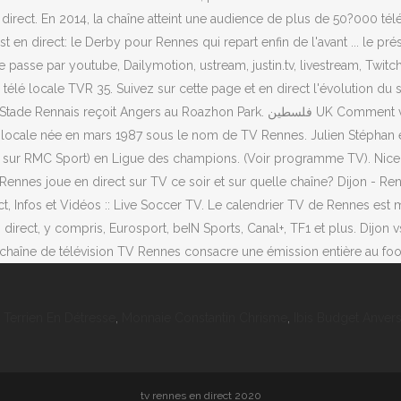
 Terrien En Détresse
,
Monnaie Constantin Chrisme
,
Ibis Budget Anver
tv rennes en direct 2020