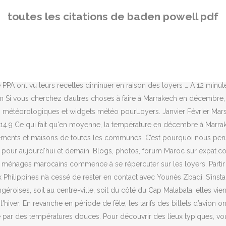
atures, planning de traitement, radar de précipitations, historiques des températures et … Vous pourrez vous désinscrire à tout moment. Ces données sont établies à partir des relevés météo des dernières années en décembre. En terme d’hébergement, vous trouverez des appartements et hôtels 3 étoiles dès 31€ la nuit hors période de vacances scolaires. En moyenne, à Marrakech, les journées du mois de décembre durent 10h07. Alors est-ce que voyager à Marrakech en décembre est une bonne idée ? Pourtant, la baisse des loyers reste légère et la ville de Tanger fait l'exception. Quoi qu'il en soit, la météo en décembre à Marrakech est favorable si vous vous couvrez convenablement. 10 endroits à découvrir absolument. Des manifestants ont tenté d'entrer dans les bâtiments européens. La météo de votre voyage à Marrakech en bref. La météo d'aujourd'hui et les prévisions météo 14 jours à l'avance. Le climat au mois de de décembre à Marrakech est relativement sec avec 27 mm de pluie sur 5 jours. Dans cette place inscrite au patrimoine de l’UNESCO, vous découvrirez des charmeurs de serpents, des danseurs et vendeurs en tout genre. La météo à Marrakech au mois de décembre provient de données statistiques sur les années écoulées. Vous connaîtrez aussi combien coûte un voyage vers cette destination. Quelques journées nuageuses et pluvieuses sont tout de même possibles. Lundi 31 décembre 2001, la … Et pour ressentir un certain confort, thermique, il vaut mieux se munir de vêtements adaptés. Nous répertorions régulièrement des bons plans voyage pour cette destination. La météo pour ce samedi 19 décembre 2020. Le point pour le Grand Est. Toutefois, en matinée les températures sont assez basses à cette période et oscillent aux alentours de 10 à 12 °C. Le Festiv'Art de Marrakech, a pour but de favoriser le développement humain et rural à travers l'art et la culture. Vous pouvez consulter les statistiques météo pour tout le mois, mais aussi en utilisant les onglets pour le début, le milieu et la fin du mois. En raison de la crise sanitaire, de nombreuses personnes ont perdu leur emploi. Météo horaire Marrakech pendant 3 jours. Météo des vacances: le froid et la neige arrivent pour les fêtes. Le climat à Tenerife en décembre est aussi idéal. Prévisions météo à 3 jours pour toutes les communes de France, des DOM-TOM, de Belgique, du Luxembourg et du monde Le temps pour les prochaines 72h pour 36000 communes en … La douceur revient en même temps que le crépuscule. Pour la plupart d’entre nous, la navigation sur internet est devenue une seconde nature. N’hésitez pas à vérifier si une offre est en cours en cliquant sur le lien ci-dessous. Le matin, le thermomètre descend jusqu'à 14°. Dispose de 2 piscines extérieures et d'un centre de bien-être avec bain à vapeur et solarium, salons et salle à manger. L'organisme Action Logement … 10 destinations à découvrir impérativement. De plus, si vous voyagez début décembre vous écharperez à la foule touristique qui est particulièrement présente en saison estivale. Islande et coronavirus, peut-on voyager dans ce pays, quelles sont les exigences ? Previsions météo pour Loyers heure par heure. C’est d’ailleurs ici, que vous partirez en quad ou à dos de chameau découvrir ce patrimoine naturel. Les prix de son immobilier sont estimés à 10% moins chers, comparé avec avril 2015, et affichent 5.947 DH/m2. Le protocole engageant la commune dans le cadre du rachat du droit au bail, ainsi que le planning, sont
toutes les citations de baden powell pdf