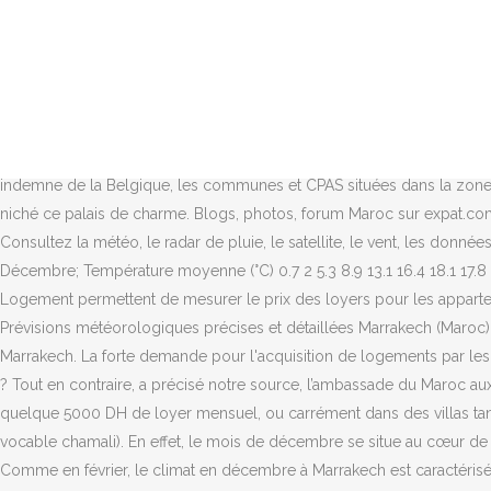
Consultez ci-dessous les normales saisonnières à Marrakech. Comparez les tarifs des billets d’avion pour cette destination afin de dénicher le meilleur tarif. Comme en février, le climat en décembre à Marrakech est caractérisé par des températures douces. Avec une météo favorable, le mois de décembre est un bon mois pour aller dans cette localité au Maroc. Le climat est chaud là-bas en décembre. ☂ Quelle est le volume de précipitations à Marrakech en décembre ? Voici le temps qu'il a fait à Marrakech en décembre 2019 jour par jour : Le mois de décembre est relativement riche en événements culturels et religieux. Les températures chutent jusqu'à 16°C environ. De plus, si il vous reste encore un peu de temps, vous pourrez découvrir le Palais de la Bahia ou encore la mosquée Koutoubia. Météo Marrakech - Temps observé aujourd'hui et prévisions météo détaillées à 15 jours : température, pluie, vent et nuages - Carte satellite précédent Les offres d’emploi de la semaine du 7 décembre dans le Nord et le Pas-de-Calais; précédent Covid-19 : la décrue se confirme dans la région mais 321 personnes toujours en réanimation; Nord-Pas-de-Calais. Si la Commission européenne a récemment confirmé le statut indemne de la Belgique, les communes et CPAS situées dans la zone PPA ont vu leurs recettes diminuer en raison des loyers … A 12 minutes du centre ville de Marrakech, sur 2 hectares de jardins arboré niché ce palais de charme. Blogs, photos, forum Maroc sur expat.com Si vous cherchez d’autres choses à faire à Marrakech en décembre, le jardin Majorelle fait partie des lieux incontournables à voir . Consultez la météo, le radar de pluie, le satellite, le vent, les données météorologiques et widgets météo pourLoyers. Janvier Février Mars Avril Mai Juin Juillet Août Septembre Octobre Novembre Décembre; Température moyenne (°C) 0.7 2 5.3 8.9 13.1 16.4 18.1 17.8 14.9 Ce qui fait qu'en moyenne, la température en décembre à Marrakech est de 18°. Des cartes mises en ligne par le ministère du Logement permettent de mesurer le prix des loyers pour les appartements et maisons de toutes les communes. C’est pourquoi nous pensons que Marrakech est une destination idéale où aller en décembre. Prévisions météorologiques précises et détaillées Marrakech (Maroc) pour aujourd'hui et demain. Blogs, photos, forum Maroc sur expat.com En décembre, il y a en moyenne 9.8 heures de soleil par jour à Marrakech. La forte demande pour l'acquisition de logements par les ménages marocains commence à se répercuter sur les loyers. Partir à Marrakech en décembre est-ce la bonne période pour un voyage ? Tout en contraire, a précisé notre source, l’ambassade du Maroc aux Philippines n’a cessé de rester en contact avec Younès Zbadi. S’installant confortablement dans de luxueux appartements meublés, à quelque 5000 DH de loyer mensuel, ou carrément dans des villas tangéroises, soit au centre-ville, soit du côté du Cap Malabata, elles viennent de toutes villes du « Dakhil » (intérieur du pays, selon le vocable chamali). En effet, le mois de décembre se situe au cœur de l'hiver. En revanche en période de fête, les tarifs des billets d’avion ont tendance à doubler voir à tripler par rapport à début décembre. Comme en février, le climat en décembre à Marrakech est caractérisé par des températures douces. Pour découvrir des lieux typiques, vous explorerez la Palmeraie de Marrakech qui compte plus de 100 000 palmiers. Prévisions détaillées sur 10 jours, somme des tempér