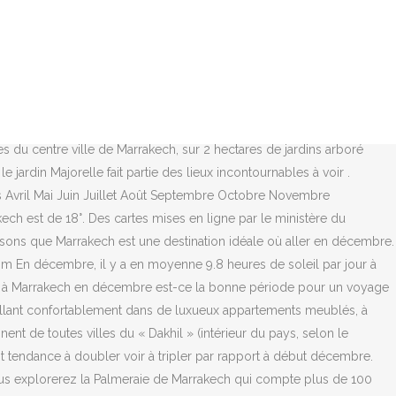
 validés par les élus. Les réponses à vos questions sur le forum Maroc. Si vous souhaitez visiter les alentours de Marrakech, vous pourrez louer un véhicule de location. Si vous cherchez à faire de bonnes affaires, vous vous rendrez dans les souks de la ville où vous n’hésiterez pas à négocier les tarifs. En ce mois de décembre, les billets d’avion varient énormément. Loyers. A cette période, vous pourrez découvrir la ville agréablement grâce aux températures tempérées du mois de décembre. salut de eljadida, forum Maroc. Communauté de commune Le Creusot Montceau Aide aux loyers pour les entreprises de 0 à 10 salariés : Modification des horaires d’ouverture des points d’accueil Vous pourrez par exemple, explorer la place Jemaa el-Fna où une ambiance chaleureuse y règne. L’État lance une carte avec le prix au mètre carré des loyers, commune par commune. Et à cause de sa situation géographique, Marrakech bénéficie d'un climat doux avec quelques précipitations qui durent à peine quatre jours. A noter, que ces moyennes saisonnières sont à contraster avec celles enregistrées à Marrakech en ce mois de décembre avec une maximale record de 31° en 2010 et une minimale record de 8° en 2012. Les loyers à La Réunion commune par commune Le ministère de la Transition écologique a publié la première carte des loyers grâce à un partenariat entre acteurs publics et privés. Vendredi 11 décembre à Cernay-la-Ville Parvis de la Mairie, 2 rue de l’Église, 78720 Cernay-la-Ville; SEMAINE 2. Photo DDM En décembre à Marrakech, il pleut environ 5 jours ce qui est peu si l’on compare par exemple la météo à Séville en novembre. 12 destinations où partir en Octobre au soleil en 2021 ! Road Trip en Islande en 8 jours : Le meilleur itinéraire, Où aller en Sicile ? Vous pourrez par exemple trouver des billets dès 60€ aller-retour en réservant plusieurs semaines à l’avance. Consultez le bulletin météo et le radar de pluie pour plus de 2,3 millions de lieux sur Meteovista.be. En effet, la météo est très clémente en fin d’année. Il y a des précipitations 10% des jours. Météo de Marrakech pour Vendredi 11 Décembre - météo gratuite à 10 jours, heure par heure. Consultez la météo détaillée dans l'heure, et pour les heures suivantes: pluie, neige, orages, vent, températures… Le Ministère du Logement a publié ce vendredi une carte inédite du prix moyen des loyers dans toutes les communes de France. Les données sur la météo: température, pluie/neige, vent, humidité, pression,... pour Loyers Au mois de décembre, il y a en moyenne un volume total de 19mm de précipitations. Météo Loyers - Prévisions météorologiques à 14 jours. Crues: le département des Landes placé en vigilance orange. Il permet de mettre en relation les cinémas du Nord et du Sud, de mettre en évidence des films qui mélangent les cultures. Où aller en Andalousie ? Il a loué un appartement dans un quartier populaire de Marrakech à Derb Lamsaouar Brabhi, au quartier Sidi Bouâmar. Dès ce dimanche soir, les déplacements depuis et vers Fès, Casablanca, Tanger ou Marrakech, sont inte