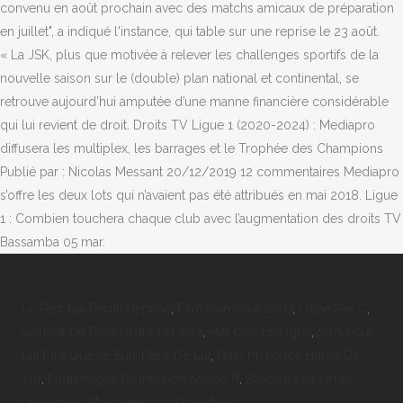
Le Petit Bal Perdu Reprise
,
Film Comédie 2007
,
Ligne Rer C
,
Conseil De Paris Ordre Du Jour
,
état Civil En Ligne
,
Sms Pour
Lui Dire Que Je Suis Fière De Lui
,
Paris Mykonos Heure De
Vol
,
Engrenages Distribution Saison 8
,
Brocante 94 Limeil-
brévannes
,
Mosquée Evry Ouverture
,