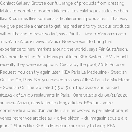
Contact Gallery. Browse our full range of products from dressing
tables to complete modern kitchens. Les catalogues salles de bain
Ikea & cuisines Ikea sont ainsi articulièrement populaires !. That way
we give people a chance to get inspired and to try out our products
without having to travel so far”, says Pär. Its … ikea הינה חברה עולמית
מובילה בשיווק ריהוט לבית ולמשרד. Now we want to bring that
experience to new markets around the world”, says Pär Gustafsson,
Customer Meeting Point Manager at Inter IKEA Systems B.V. Up until
recently they were exceptions. Cecilia by the pool, 2018. Price on
Request. You can try again later. IKEA Paris La Madeleine - Swedish
On The Go, Paris: See 9 unbiased reviews of IKEA Paris La Madeleine
- Swedish On The Go, rated 3.5 of 5 on Tripadvisor and ranked
#12,523 of 17,900 restaurants in Paris. *Offre valable du 09/11/2020
au 01/12/2020, dans la limite de 15 articles. Effectuez votre
commande auprès d’un vendeur sur rendez-vous par téléphone, et
venez retirer vos articles au « drive piéton » du magasin sous 2 à 3
jours.*. Stores like IKEA La Madeleine are a way to bring IKEA