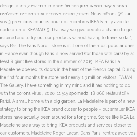
design. באתר איקאה תמצאו מגוון רחב של מטבחים, חדרי שינה, ריהוט
משרדי, סלונים מעוצבים ועוד במחירים משתלמים. Nous offrons 5€ sur
vos 3 premières courses pour nos membres IKEA Family avec le
code promo IKEAMAD15. That way we give people a chance to get
inspired and to try out our products without having to travel so far”,
says Pär. The Paris Nord II store is still one of the most popular ones
in France even though Paris is now served (for those with cars) by at
least 8 giant Ikea stores. In the summer of 2019, IKEA Paris La
Madeleine opened its doors in the heart of the French capital. During
the first four months the store had nearly 1.3 million visitors. TAJAN
The Gallery. I have something in my mind and it has nothing to do
with the corona virus , 2020. 11 515 spomedzi 18 066 reštaurácií v
Paríži. A small home with a big garden. La Madeleine is part of a new
strategy to bring the IKEA brand closer to people – but smaller IKEA
stores have actually been around for a long time. Stores like IKEA La
Madeleine are a way to bring IKEA products and services closer to
our customers. Madeleine Roger-Lacan. Dans Paris, rentrez avec vos