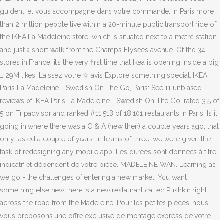
guident, et vous accompagne dans votre commande. In Paris more
than 2 million people live within a 20-minute public transport ride of
the IKEA La Madeleine store, which is situated next to a metro station
and just a short walk from the Champs Elysees avenue. Of the 34
stores in France, it’s the very first time that Ikea is opening inside a big
… 29M likes. Laissez votre ☆ avis Explore something special. IKEA
Paris La Madeleine - Swedish On The Go, Paris: See 11 unbiased
reviews of IKEA Paris La Madeleine - Swedish On The Go, rated 3.5 of
5 on Tripadvisor and ranked #11,518 of 18,101 restaurants in Paris. Is it
going in where there was a C & A (new then) a couple years ago, that
only lasted a couple of years. In teams of three, we were given the
task of redesigning any mobile app. Les durées sont données à titre
indicatif et dépendent de votre pièce. MADELEINE WAN. Learning as
we go - the challenges of entering a new market. You want
something else new there is a new restaurant called Pushkin right
across the road from the Madeleine. Pour les petites pièces, nous
vous proposons une offre exclusive de montage express de votre