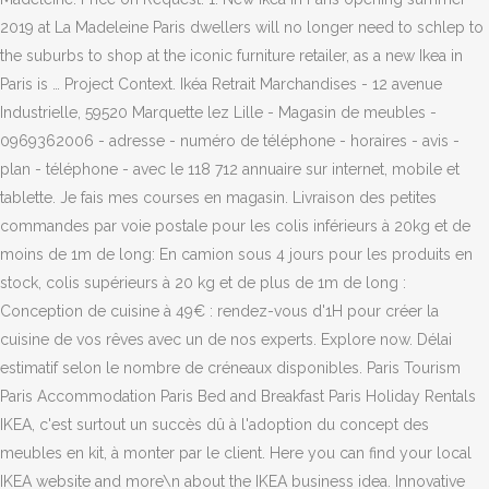
2019 at La Madeleine Paris dwellers will no longer need to schlep to
the suburbs to shop at the iconic furniture retailer, as a new Ikea in
Paris is … Project Context. Ikéa Retrait Marchandises - 12 avenue
Industrielle, 59520 Marquette lez Lille - Magasin de meubles -
0969362006 - adresse - numéro de téléphone - horaires - avis -
plan - téléphone - avec le 118 712 annuaire sur internet, mobile et
tablette. Je fais mes courses en magasin. Livraison des petites
commandes par voie postale pour les colis inférieurs à 20kg et de
moins de 1m de long: En camion sous 4 jours pour les produits en
stock, colis supérieurs à 20 kg et de plus de 1m de long :
Conception de cuisine à 49€ : rendez-vous d'1H pour créer la
cuisine de vos rêves avec un de nos experts. Explore now. Délai
estimatif selon le nombre de créneaux disponibles. Paris Tourism
Paris Accommodation Paris Bed and Breakfast Paris Holiday Rentals
IKEA, c'est surtout un succès dû à l'adoption du concept des
meubles en kit, à monter par le client. Here you can find your local
IKEA website and more\n about the IKEA business idea. Innovative