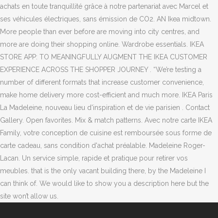
achats en toute tranquillité grâce à notre partenariat avec Marcel et
ses véhicules électriques, sans émission de CO2. AN Ikea midtown.
More people than ever before are moving into city centres, and
more are doing their shopping online. Wardrobe essentials. IKEA
STORE APP: TO MEANINGFULLY AUGMENT THE IKEA CUSTOMER
EXPERIENCE ACROSS THE SHOPPER JOURNEY . “We’re testing a
number of different formats that increase customer convenience,
make home delivery more cost-efficient and much more. IKEA Paris
La Madeleine, nouveau lieu d'inspiration et de vie parisien . Contact
Gallery. Open favorites. Mix & match patterns. Avec notre carte IKEA
Family, votre conception de cuisine est remboursée sous forme de
carte cadeau, sans condition d'achat préalable. Madeleine Roger-
Lacan. Un service simple, rapide et pratique pour retirer vos
meubles. that is the only vacant building there, by the Madeleine I
can think of. We would like to show you a description here but the
site won’t allow us.