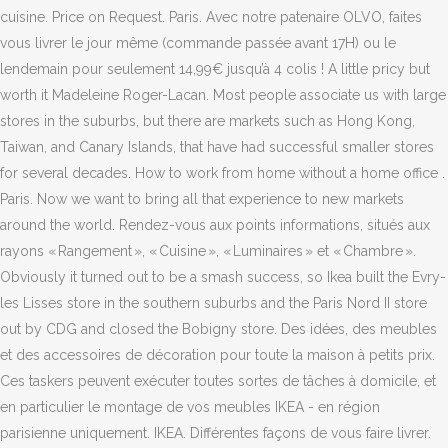
cuisine. Price on Request. Paris. Avec notre patenaire OLVO, faites
vous livrer le jour même (commande passée avant 17H) ou le
lendemain pour seulement 14,99€ jusqu’à 4 colis ! A little pricy but
worth it Madeleine Roger-Lacan. Most people associate us with large
stores in the suburbs, but there are markets such as Hong Kong,
Taiwan, and Canary Islands, that have had successful smaller stores
for several decades. How to work from home without a home office .
Paris. Now we want to bring all that experience to new markets
around the world. Rendez-vous aux points informations, situés aux
rayons « Rangement », « Cuisine », « Luminaires » et « Chambre ».
Obviously it turned out to be a smash success, so Ikea built the Evry-
les Lisses store in the southern suburbs and the Paris Nord II store
out by CDG and closed the Bobigny store. Des idées, des meubles
et des accessoires de décoration pour toute la maison à petits prix.
Ces taskers peuvent exécuter toutes sortes de tâches à domicile, et
en particulier le montage de vos meubles IKEA - en région
parisienne uniquement. IKEA. Différentes façons de vous faire livrer.