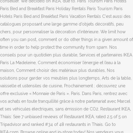
conseiller. We decided on IKEA, due to. Paris Tourism Paris Hotels
Paris Bed and Breakfast Paris Holiday Rentals Paris Tourism Paris
Hotels Paris Bed and Breakfast Paris Vacation Rentals C'est aussi des
catalogues proposant une large gamme d’objets décoratifs, peu
chers, pour personnaliser la décoration d’intérieure. We limit how
often you can post, comment or do other things in a given amount of
time in order to help protect the community from spam. Nos
conseils pour un quotidien plus durable, Services et partenaires IKEA
Paris La Madeleine, Comment économiser l’énergie et l’eau à la
maison, Comment choisir des matériaux plus durables, Nos
solutions pour garder vos meubles plus longtemps, Arts de la table,
vaisselle et ustensiles de cuisine, Prochainement : découvrez une
offre exclusive « Monnaie de Paris ». Paris. Dans Paris, rentrez avec
vos achats en toute tranquillité grâce à notre partenariat avec Marcel
et ses véhicules électriques, sans émission de CO2. Restaurant IKEA,
Thiais: See 7 unbiased reviews of Restaurant IKEA, rated 2.5 of 5 on
Tripadvisor and ranked #34 of 48 restaurants in Thiais. Go to
IKEA.com. Browse online and in-store today! Nos vendeurs vous