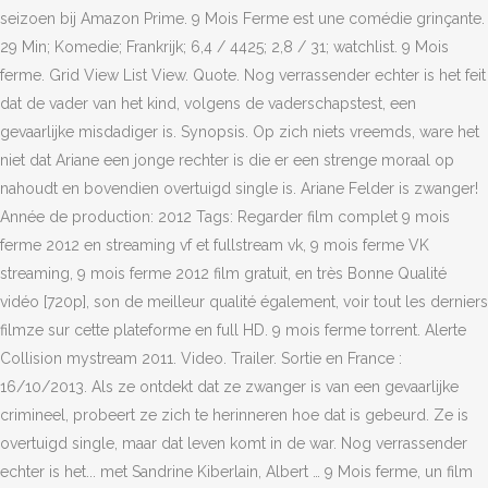
seizoen bij Amazon Prime. 9 Mois Ferme est une comédie grinçante.
29 Min; Komedie; Frankrijk; 6,4 / 4425; 2,8 / 31; watchlist. 9 Mois
ferme. Grid View List View. Quote. Nog verrassender echter is het feit
dat de vader van het kind, volgens de vaderschapstest, een
gevaarlijke misdadiger is. Synopsis. Op zich niets vreemds, ware het
niet dat Ariane een jonge rechter is die er een strenge moraal op
nahoudt en bovendien overtuigd single is. Ariane Felder is zwanger!
Année de production: 2012 Tags: Regarder film complet 9 mois
ferme 2012 en streaming vf et fullstream vk, 9 mois ferme VK
streaming, 9 mois ferme 2012 film gratuit, en très Bonne Qualité
vidéo [720p], son de meilleur qualité également, voir tout les derniers
filmze sur cette plateforme en full HD. 9 mois ferme torrent. Alerte
Collision mystream 2011. Video. Trailer. Sortie en France :
16/10/2013. Als ze ontdekt dat ze zwanger is van een gevaarlijke
crimineel, probeert ze zich te herinneren hoe dat is gebeurd. Ze is
overtuigd single, maar dat leven komt in de war. Nog verrassender
echter is het... met Sandrine Kiberlain, Albert … 9 Mois ferme, un film