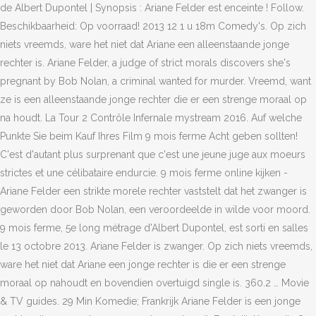
de Albert Dupontel | Synopsis : Ariane Felder est enceinte ! Follow.
Beschikbaarheid: Op voorraad! 2013 12 1 u 18m Comedy's. Op zich
niets vreemds, ware het niet dat Ariane een alleenstaande jonge
rechter is. Ariane Felder, a judge of strict morals discovers she's
pregnant by Bob Nolan, a criminal wanted for murder. Vreemd, want
ze is een alleenstaande jonge rechter die er een strenge moraal op
na houdt. La Tour 2 Contrôle Infernale mystream 2016. Auf welche
Punkte Sie beim Kauf Ihres Film 9 mois ferme Acht geben sollten!
C'est d'autant plus surprenant que c'est une jeune juge aux moeurs
strictes et une célibataire endurcie. 9 mois ferme online kijken -
Ariane Felder een strikte morele rechter vaststelt dat het zwanger is
geworden door Bob Nolan, een veroordeelde in wilde voor moord.
9 mois ferme, 5e long métrage d'Albert Dupontel, est sorti en salles
le 13 octobre 2013. Ariane Felder is zwanger. Op zich niets vreemds,
ware het niet dat Ariane een jonge rechter is die er een strenge
moraal op nahoudt en bovendien overtuigd single is. 360.2 … Movie
& TV guides. 29 Min Komedie; Frankrijk Ariane Felder is een jonge