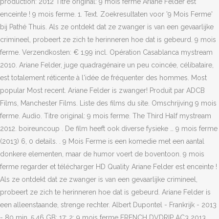
production: 2012 Titre original: 9 mois ferme Ariane Felder est
enceinte ! 9 mois ferme. 1. Text. Zoekresultaten voor '9 Mois Ferme'
bij Pathé Thuis. Als ze ontdekt dat ze zwanger is van een gevaarlijke
crimineel, probeert ze zich te herinneren hoe dat is gebeurd. 9 mois
ferme. Verzendkosten: € 1,99 incl. Opération Casablanca mystream
2010. Ariane Felder, juge quadragénaire un peu coincée, célibataire,
est totalement réticente à l'idée de fréquenter des hommes. Most
popular Most recent. Ariane Felder is zwanger! Produit par ADCB
Films, Manchester Films. Liste des films du site. Omschrijving 9 mois
ferme. Audio. Titre original: 9 mois ferme. The Third Half mystream
2012. boireuncoup . De film heeft ook diverse fysieke … 9 mois ferme
(2013) 6, 0 details. . 9 Mois Ferme is een komedie met een aantal
donkere elementen, maar de humor voert de boventoon. 9 mois
ferme regarder et télécharger HD Quality Ariane Felder est enceinte !
Als ze ontdekt dat ze zwanger is van een gevaarlijke crimineel,
probeert ze zich te herinneren hoe dat is gebeurd. Ariane Felder is
een alleenstaande, strenge rechter. Albert Dupontel - Frankrijk - 2013
- 80 min. 5.46 GB: 17: 2: 9 mois ferme FRENCH DVDRIP AC3 2013.