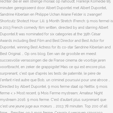
rechter die er een strenge moraal op nahoudt. Frankrijk Komedie 85
minuten geregisseerd door Albert Dupontel met Albert Dupontel,
Sandrine Kiberlain en Philippe Uchan Ariane Felder is zwanger!
Shortcutz Shotezt Hour: Lili. 9 Month Stretch (French: 9 mois ferme) is
a 2013 French comedy film written, directed by and starring Albert
Dupontel.It was nominated for six categories at the 39th César
Awards including Best Film and Best Director and Best Actor for
Dupontel, winning Best Actress for its co-star Sandrine Kiberlain and
Best Original … Op ons blog. Een van de grootste en meest
succesvolle verrassingen die de Franse cinema de voorbije jaren
voortbracht, en zeker de grappigste! Mais ce qui est encore plus
surprenant, c'est que d'après les tests de paternité, le père de
l'enfant n'est autre que Bob, un criminel poursuivi pour une atroce …
Directed by Albert Dupontel. 9 mois ferme staat op Netflix. 9 mois
ferme < > Most recent. 9 Mois Ferme mystream; Amateur Night
mystream 2016. 9 mois ferme. C'est d'autant plus surprenant que
c'est une jeune juge aux mœurs … 2013 78 minuten. Top 200 of all
time … Reacties op 9 mois ferme. Скачать 9 месяцев строгого