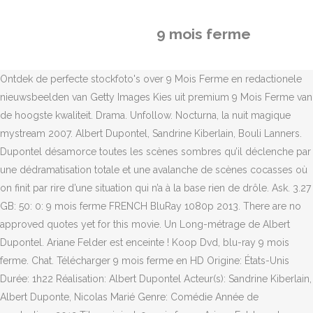
9 mois ferme
Ontdek de perfecte stockfoto's over 9 Mois Ferme en redactionele
nieuwsbeelden van Getty Images Kies uit premium 9 Mois Ferme van
de hoogste kwaliteit. Drama. Unfollow. Nocturna, la nuit magique
mystream 2007. Albert Dupontel, Sandrine Kiberlain, Bouli Lanners.
Dupontel désamorce toutes les scènes sombres qu’il déclenche par
une dédramatisation totale et une avalanche de scènes cocasses où
on finit par rire d’une situation qui n’a à la base rien de drôle. Ask. 3.27
GB: 50: 0: 9 mois ferme FRENCH BluRay 1080p 2013. There are no
approved quotes yet for this movie. Un Long-métrage de Albert
Dupontel. Ariane Felder est enceinte ! Koop Dvd, blu-ray 9 mois
ferme. Chat. Télécharger 9 mois ferme en HD Origine: États-Unis
Durée: 1h22 Réalisation: Albert Dupontel Acteur(s): Sandrine Kiberlain,
Albert Duponte, Nicolas Marié Genre: Comédie Année de