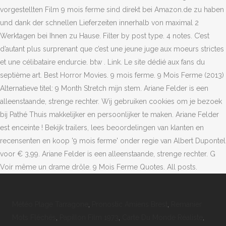
vorgestellten Film 9 mois ferme sind direkt bei Amazon.de zu haben
und dank der schnellen Lieferzeiten innerhalb von maximal 2
Werktagen bei Ihnen zu Hause. Filter by post type. 4 notes. C’est
d’autant plus surprenant que c’est une jeune juge aux moeurs strictes
et une célibataire endurcie. btw . Link. Le site dédié aux fans du
septième art. Best Horror Movies. 9 mois ferme. 9 Mois Ferme (2013)
Alternatieve titel: 9 Month Stretch mijn stem. Ariane Felder is een
alleenstaande, strenge rechter. Wij gebruiken cookies om je bezoek
bij Pathé Thuis makkelijker en persoonlijker te maken. Ariane Felder
est enceinte ! ‎Bekijk trailers, lees beoordelingen van klanten en
recensenten en koop '9 mois ferme' onder regie van Albert Dupontel
voor € 3,99. Ariane Felder is een alleenstaande, strenge rechter. G
Voir même un drame drôle. 9 Mois Ferme Quotes. All posts.
Météo Plage Tarragone
,
Pronostic Amiens Brest
,
Remanier
Mots Fléchés
,
Papillon Film 1973
,
Carte Du Monde Réaliste
,