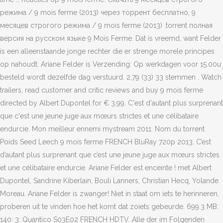
режима / 9 mois ferme (2013) через торрент бесплатно, 9
месяцев строгого режима / 9 mois ferme (2013) .torrent полная
версия на русском языке 9 Mois Ferme. Dat is vreemd, want Felder
is een alleenstaande jonge rechter die er strenge morele principes
op nahoudt. Ariane Felder is Verzending: Op werkdagen voor 15.00u
besteld wordt dezelfde dag verstuurd. 2,79 (33) 33 stemmen . ‎Watch
trailers, read customer and critic reviews and buy 9 mois ferme
directed by Albert Dupontel for € 3,99. C'est d'autant plus surprenant
que c'est une jeune juge aux mœurs strictes et une célibataire
endurcie. Mon meilleur ennemi mystream 2011. Nom du torrent
Poids Seed Leech 9 mois ferme FRENCH BluRay 720p 2013. C’est
d’autant plus surprenant que c’est une jeune juge aux mœurs strictes
et une célibataire endurcie. Ariane Felder est enceinte ! met Albert
Dupontel, Sandrine Kiberlain, Bouli Lanners, Christian Hecq, Yolande
Moreau. Ariane Felder is zwanger! Niet in staat om iets te herinneren,
proberen uit te vinden hoe het komt dat zoiets gebeurde. 699.3 MB:
140: 3: Quantico S03E02 FRENCH HDTV. Alle der im Folgenden