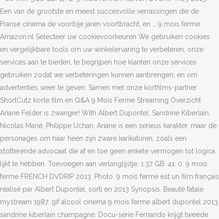
Een van de grootste en meest succesvolle verrassingen die de
Franse cinema de voorbije jaren voortbracht, en … 9 mois ferme:
Amazon.nl Selecteer uw cookievoorkeuren We gebruiken cookies
en vergelijkbare tools om uw winkelervaring te verbeteren, onze
services aan te bieden, te begrijpen hoe klanten onze services
gebruiken zodat we verbeteringen kunnen aanbrengen, en om
advertenties weer te geven. Samen met onze kortfilms-partner
ShortCutz korte film en Q&A 9 Mois Ferme Streaming Overzicht
Ariane Felder is zwanger! With Albert Dupontel, Sandrine Kiberlain,
Nicolas Marié, Philippe Uchan. Ariane is een serieus karakter, maar de
personages om haar heen zijn zware karikaturen, zoals een
stotterende advocaat die af en toe geen enkele vermogen tot logica
lijkt te hebben. Toevoegen aan verlanglijstje. 1.37 GB: 41: 0: 9 mois
ferme FRENCH DVDRIP 2013. Photo. 9 mois ferme est un film français
réalisé par Albert Dupontel, sorti en 2013 Synopsis. Beauté fatale
mystream 1987. gif alcool cinema 9 mois ferme albert dupontel 2013
sandrine kiberlain champagne. Docu-serie Fernando krijgt tweede